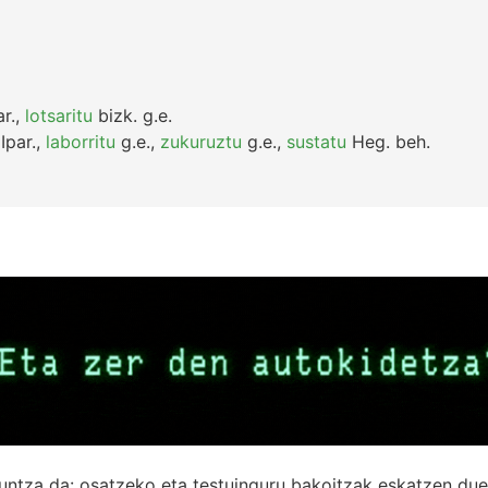
r.
,
lotsaritu
bizk.
g.e.
Ipar.
,
laborritu
g.e.
,
zukuruztu
g.e.
,
sustatu
Heg.
beh.
untza da: osatzeko eta testuinguru bakoitzak eskatzen due