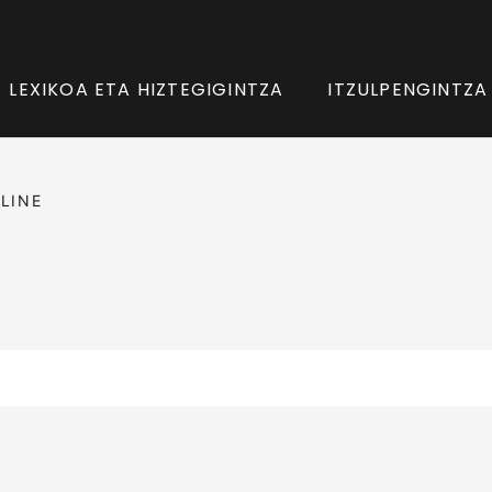
LEXIKOA ETA HIZTEGIGINTZA
ITZULPENGINTZA
LINE