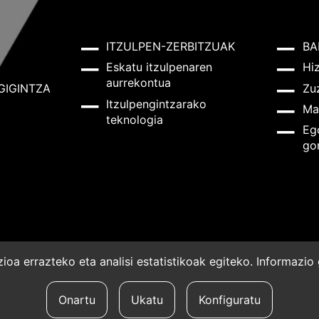
ITZULPEN-ZERBITZUAK
BA
Eskatu itzulpenaren
Hi
aurrekontua
GIGINTZA
Zu
Itzulpengintzarako
Ma
teknologia
Eg
go
oa errazteko eta analisi estatistikoak egiteko. Informazi
a
Onartu
Ukatu
Konfiguratu