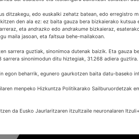
s ditzakegu, edo euskalki zehatz batean, edo erregistro ma
itzen den ala ez: ez baita gauza bera bizkaierako kutsua e
arreraz, eta
andrazko
edo
andrakume
bizkaieraz, esaterako
gu maila jasoan, eta
faltsua
behe-mailakoan.
zten sarrera guztiak, sinonimoa dutenak baizik. Eta gauza b
 sarrera sinonimodun ditu hiztegiak, 31.268 adiera guztira.
in egon beharrik, egunero gaurkotzen baita datu-baseko in
 Sailaren menpeko Hizkuntza Politikarako Sailburuordetza
zen da Eusko Jaurlaritzaren itzultzaile neuronalaren
Itzuli