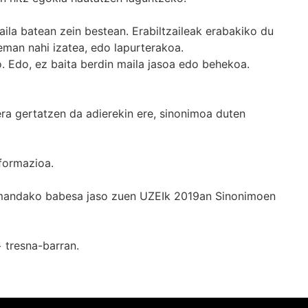
ila batean zein bestean. Erabiltzaileak erabakiko du
man nahi izatea, edo lapurterakoa.
. Edo, ez baita berdin maila jasoa edo behekoa.
era gertatzen da adierekin ere, sinonimoa duten
formazioa.
k emandako babesa jaso zuen UZEIk 2019an Sinonimoen
+
tresna-barran.