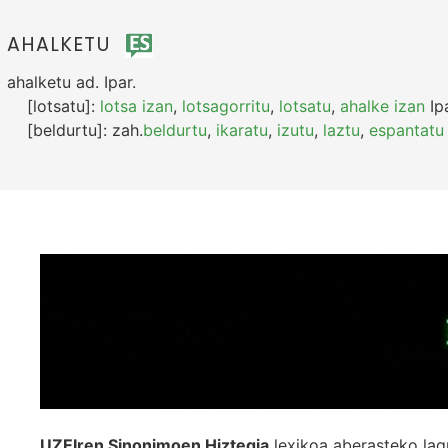
AHALKETU
ahalketu
ad.
Ipar.
[lotsatu]:
lotsa izan
,
lotsagorritu
,
lotsatu
,
ahalke izan
Ipa
[beldurtu]:
zah.
beldurtu
,
ikaratu
,
izutu
,
laztu
,
espantatu
UZEIren Sinonimoen Hiztegia
lexikoa aberasteko lag