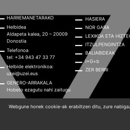
HARREMANETARAKO
HASIERA
Helbidea
NOR GARA
Aldapeta kalea, 20 – 20009
LEXIKOA ETA HIZTE
Donostia
ITZULPENGINTZA
Telefonoa
BALIABIDEAK
tel: +34 943 47 33 77
I+G+b
Helbide elektronikoa:
ZER BERRI
uzei@uzei.eus
GENERO-ARRAKALA
Hobeto ezagutu nahi zaitugu
Webgune honek cookie-ak erabiltzen ditu, zure nabigazi
Lege-oharra
Pribatutasun-politika
Cookie-politik