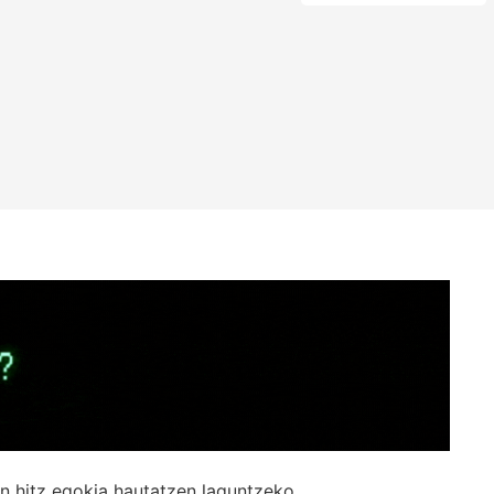
n hitz egokia hautatzen laguntzeko.