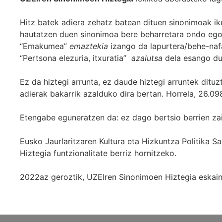
Hitz batek adiera zehatz batean dituen sinonimoak iku
hautatzen duen sinonimoa bere beharretara ondo egok
“Emakumea”
emaztekia
izango da lapurtera/behe-naf
“Pertsona elezuria, itxuratia”
azalutsa
dela esango du
Ez da hiztegi arrunta, ez daude hiztegi arruntek ditu
adierak bakarrik azalduko dira bertan. Horrela, 26.098
Etengabe eguneratzen da: ez dago bertsio berrien za
Eusko Jaurlaritzaren Kultura eta Hizkuntza Politika
Hiztegia funtzionalitate berriz hornitzeko.
2022az geroztik, UZEIren Sinonimoen Hiztegia eskaint