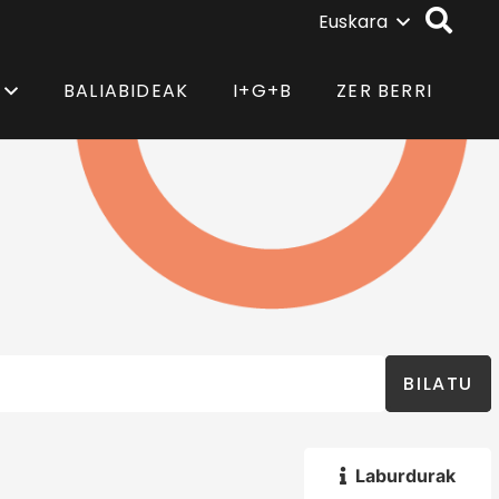
Euskara
BALIABIDEAK
I+G+B
ZER BERRI
BILATU
Laburdurak