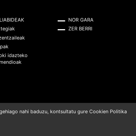
LIABIDEAK
NOR GARA
ztegiak
ZER BERRI
zentzaileak
pak
oki idazteko
mendioak
o gehiago nahi baduzu, kontsultatu gure
Cookien Politika