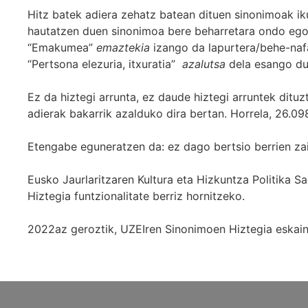
Hitz batek adiera zehatz batean dituen sinonimoak iku
hautatzen duen sinonimoa bere beharretara ondo egok
“Emakumea”
emaztekia
izango da lapurtera/behe-naf
“Pertsona elezuria, itxuratia”
azalutsa
dela esango du
Ez da hiztegi arrunta, ez daude hiztegi arruntek ditu
adierak bakarrik azalduko dira bertan. Horrela, 26.098
Etengabe eguneratzen da: ez dago bertsio berrien za
Eusko Jaurlaritzaren Kultura eta Hizkuntza Politika
Hiztegia funtzionalitate berriz hornitzeko.
2022az geroztik, UZEIren Sinonimoen Hiztegia eskaint