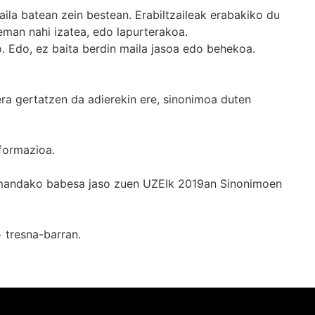
ila batean zein bestean. Erabiltzaileak erabakiko du
man nahi izatea, edo lapurterakoa.
. Edo, ez baita berdin maila jasoa edo behekoa.
era gertatzen da adierekin ere, sinonimoa duten
formazioa.
k emandako babesa jaso zuen UZEIk 2019an Sinonimoen
+
tresna-barran.