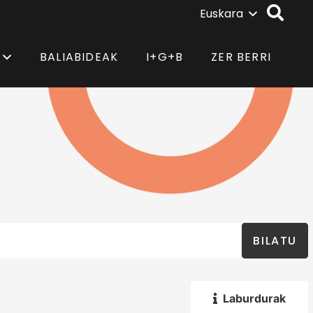
Euskara
BALIABIDEAK
I+G+B
ZER BERRI
BILATU
Laburdurak