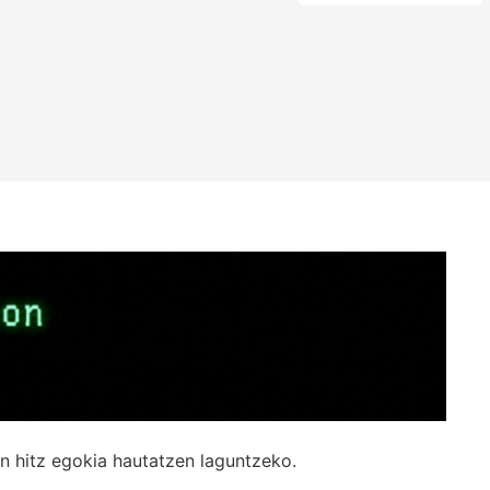
n hitz egokia hautatzen laguntzeko.