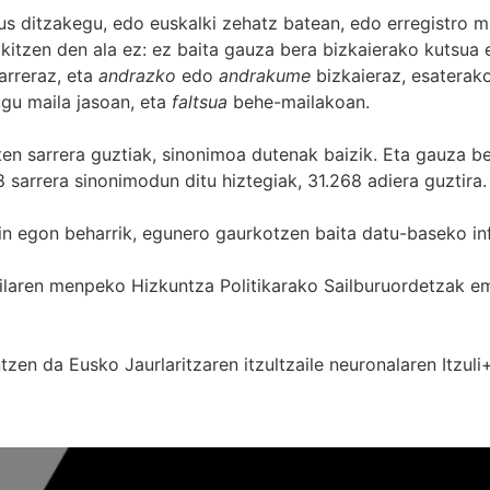
s ditzakegu, edo euskalki zehatz batean, edo erregistro ma
itzen den ala ez: ez baita gauza bera bizkaierako kutsua e
arreraz, eta
andrazko
edo
andrakume
bizkaieraz, esaterako
gu maila jasoan, eta
faltsua
behe-mailakoan.
zten sarrera guztiak, sinonimoa dutenak baizik. Eta gauza b
 sarrera sinonimodun ditu hiztegiak, 31.268 adiera guztira.
in egon beharrik, egunero gaurkotzen baita datu-baseko in
 Sailaren menpeko Hizkuntza Politikarako Sailburuordetza
zen da Eusko Jaurlaritzaren itzultzaile neuronalaren
Itzuli