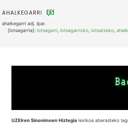
AHALKEGARRI
ahalkegarri
adj.
Ipar.
[lotsagarria]:
lotsagarri
,
lotsagarrizko
,
lotsatzeko
,
ahalk
UZEIren Sinonimoen Hiztegia
lexikoa aberasteko lag