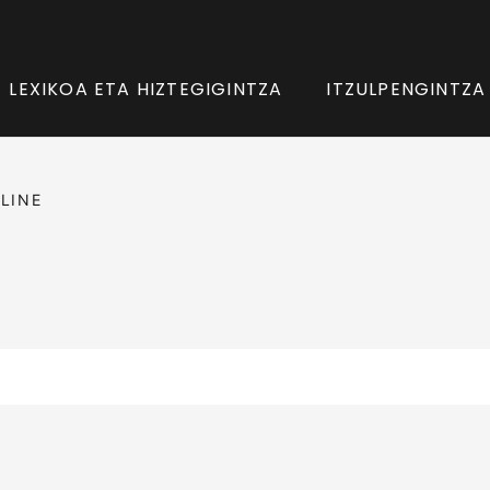
LEXIKOA ETA HIZTEGIGINTZA
ITZULPENGINTZA
LINE