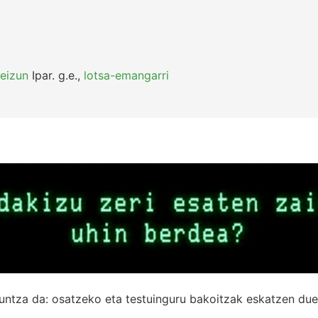
eizun
Ipar.
g.e.
,
lotsa-emangarri
untza da: osatzeko eta testuinguru bakoitzak eskatzen due