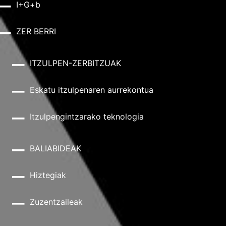
I+G+b
ZER BERRI
ITZULPEN-ZERBITZUAK
Eskatu itzulpenaren aurrekontua
Itzulpengintzarako teknologia
BALIABIDEAK
Hiztegiak
Zuzentzaileak