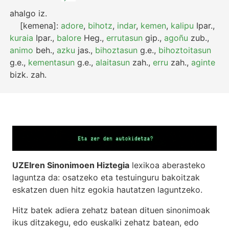
ahalgo
iz.
[kemena]:
adore
,
bihotz
,
indar
,
kemen
,
kalipu
Ipar.
,
kuraia
Ipar.
,
balore
Heg.
,
errutasun
gip.
,
agoñu
zub.
,
animo
beh.
,
azku
jas.
,
bihoztasun
g.e.
,
bihoztoitasun
g.e.
,
kementasun
g.e.
,
alaitasun
zah.
,
erru
zah.
,
aginte
bizk.
zah.
UZEIren Sinonimoen Hiztegia
lexikoa aberasteko
laguntza da: osatzeko eta testuinguru bakoitzak
eskatzen duen hitz egokia hautatzen laguntzeko.
Hitz batek adiera zehatz batean dituen sinonimoak
ikus ditzakegu, edo euskalki zehatz batean, edo