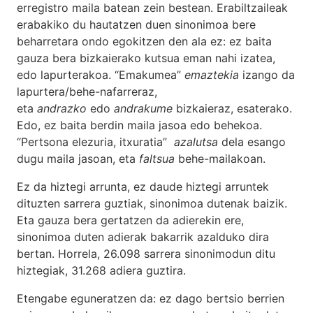
erregistro maila batean zein bestean. Erabiltzaileak
erabakiko du hautatzen duen sinonimoa bere
beharretara ondo egokitzen den ala ez: ez baita
gauza bera bizkaierako kutsua eman nahi izatea,
edo lapurterakoa. “Emakumea”
emaztekia
izango da
lapurtera/behe-nafarreraz,
eta
andrazko
edo
andrakume
bizkaieraz, esaterako.
Edo, ez baita berdin maila jasoa edo behekoa.
“Pertsona elezuria, itxuratia”
azalutsa
dela esango
dugu maila jasoan, eta
faltsua
behe-mailakoan.
Ez da hiztegi arrunta, ez daude hiztegi arruntek
dituzten sarrera guztiak, sinonimoa dutenak baizik.
Eta gauza bera gertatzen da adierekin ere,
sinonimoa duten adierak bakarrik azalduko dira
bertan. Horrela, 26.098 sarrera sinonimodun ditu
hiztegiak, 31.268 adiera guztira.
Etengabe eguneratzen da: ez dago bertsio berrien