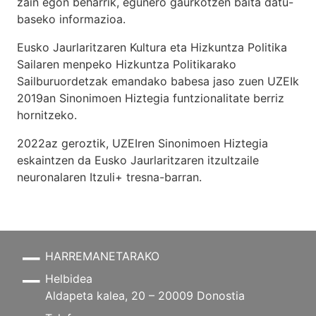
zain egon beharrik, egunero gaurkotzen baita datu-
baseko informazioa.
Eusko Jaurlaritzaren Kultura eta Hizkuntza Politika
Sailaren menpeko Hizkuntza Politikarako
Sailburuordetzak emandako babesa jaso zuen UZEIk
2019an Sinonimoen Hiztegia funtzionalitate berriz
hornitzeko.
2022az geroztik, UZEIren Sinonimoen Hiztegia
eskaintzen da Eusko Jaurlaritzaren itzultzaile
neuronalaren
Itzuli+
tresna-barran.
HARREMANETARAKO
Helbidea
Aldapeta kalea, 20 – 20009 Donostia