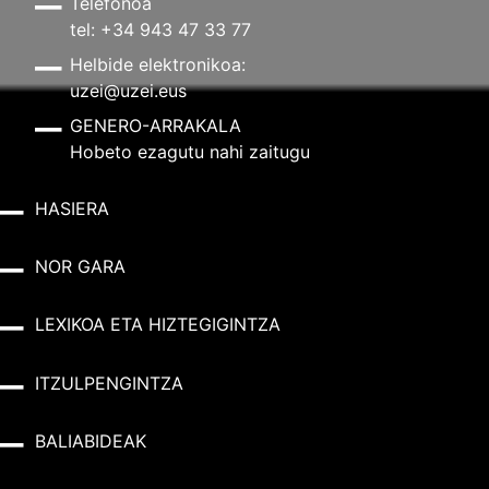
Telefonoa
tel: +34 943 47 33 77
Helbide elektronikoa:
uzei@uzei.eus
GENERO-ARRAKALA
Hobeto ezagutu nahi zaitugu
HASIERA
NOR GARA
LEXIKOA ETA HIZTEGIGINTZA
ITZULPENGINTZA
BALIABIDEAK