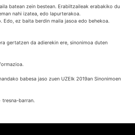
ila batean zein bestean. Erabiltzaileak erabakiko du
man nahi izatea, edo lapurterakoa.
. Edo, ez baita berdin maila jasoa edo behekoa.
era gertatzen da adierekin ere, sinonimoa duten
formazioa.
k emandako babesa jaso zuen UZEIk 2019an Sinonimoen
+
tresna-barran.