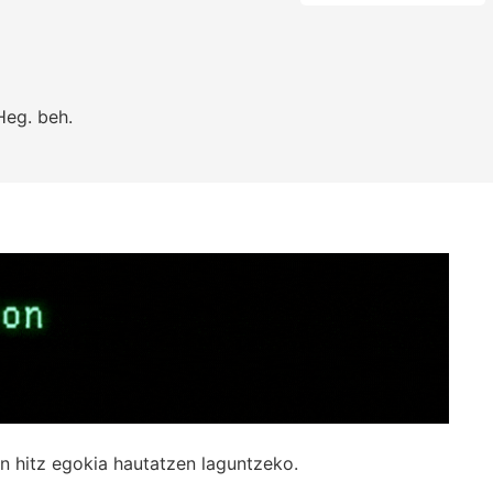
eg.
beh.
n hitz egokia hautatzen laguntzeko.