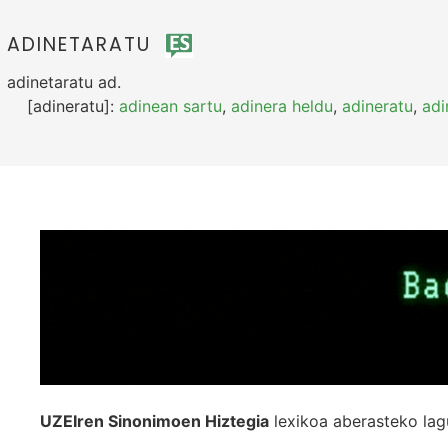
ADINETARATU
adinetaratu
ad.
[adineratu]:
adinean sartu
,
adinera heldu
,
adineratu
,
adi
UZEIren Sinonimoen Hiztegia
lexikoa aberasteko lag