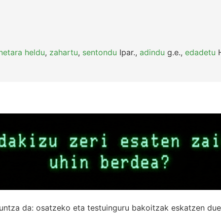
netara heldu
,
zahartu
,
sentondu
Ipar.
,
adindu
g.e.
,
edadetu
H
untza da: osatzeko eta testuinguru bakoitzak eskatzen due