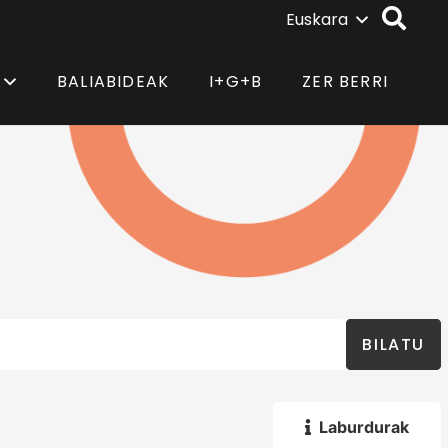
Euskara
BALIABIDEAK
I+G+B
ZER BERRI
BILATU
Laburdurak