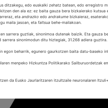
s ditzakegu, edo euskalki zehatz batean, edo erregistro ma
itzen den ala ez: ez baita gauza bera bizkaierako kutsua e
arreraz, eta
andrazko
edo
andrakume
bizkaieraz, esaterako
gu maila jasoan, eta
faltsua
behe-mailakoan.
zten sarrera guztiak, sinonimoa dutenak baizik. Eta gauza b
 sarrera sinonimodun ditu hiztegiak, 31.268 adiera guztira.
in egon beharrik, egunero gaurkotzen baita datu-baseko in
 Sailaren menpeko Hizkuntza Politikarako Sailburuordetza
zen da Eusko Jaurlaritzaren itzultzaile neuronalaren
Itzuli