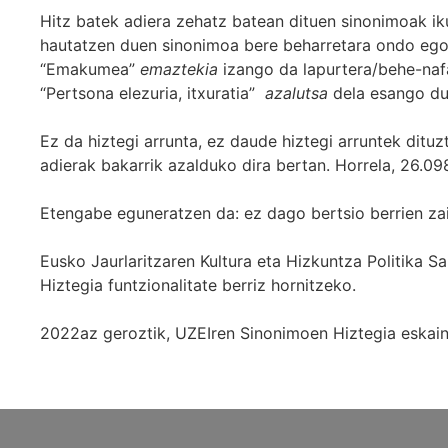
Hitz batek adiera zehatz batean dituen sinonimoak iku
hautatzen duen sinonimoa bere beharretara ondo egok
“Emakumea”
emaztekia
izango da lapurtera/behe-naf
“Pertsona elezuria, itxuratia”
azalutsa
dela esango du
Ez da hiztegi arrunta, ez daude hiztegi arruntek ditu
adierak bakarrik azalduko dira bertan. Horrela, 26.098
Etengabe eguneratzen da: ez dago bertsio berrien za
Eusko Jaurlaritzaren Kultura eta Hizkuntza Politika
Hiztegia funtzionalitate berriz hornitzeko.
2022az geroztik, UZEIren Sinonimoen Hiztegia eskaint