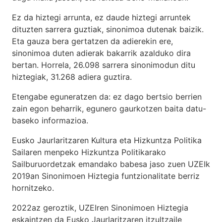
Ez da hiztegi arrunta, ez daude hiztegi arruntek
dituzten sarrera guztiak, sinonimoa dutenak baizik.
Eta gauza bera gertatzen da adierekin ere,
sinonimoa duten adierak bakarrik azalduko dira
bertan. Horrela, 26.098 sarrera sinonimodun ditu
hiztegiak, 31.268 adiera guztira.
Etengabe eguneratzen da: ez dago bertsio berrien
zain egon beharrik, egunero gaurkotzen baita datu-
baseko informazioa.
Eusko Jaurlaritzaren Kultura eta Hizkuntza Politika
Sailaren menpeko Hizkuntza Politikarako
Sailburuordetzak emandako babesa jaso zuen UZEIk
2019an Sinonimoen Hiztegia funtzionalitate berriz
hornitzeko.
2022az geroztik, UZEIren Sinonimoen Hiztegia
eskaintzen da Eusko Jaurlaritzaren itzultzaile