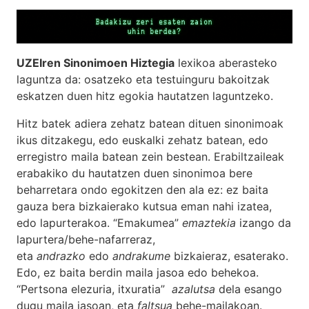
UZEIren Sinonimoen Hiztegia
lexikoa aberasteko
laguntza da: osatzeko eta testuinguru bakoitzak
eskatzen duen hitz egokia hautatzen laguntzeko.
Hitz batek adiera zehatz batean dituen sinonimoak
ikus ditzakegu, edo euskalki zehatz batean, edo
erregistro maila batean zein bestean. Erabiltzaileak
erabakiko du hautatzen duen sinonimoa bere
beharretara ondo egokitzen den ala ez: ez baita
gauza bera bizkaierako kutsua eman nahi izatea,
edo lapurterakoa. “Emakumea”
emaztekia
izango da
lapurtera/behe-nafarreraz,
eta
andrazko
edo
andrakume
bizkaieraz, esaterako.
Edo, ez baita berdin maila jasoa edo behekoa.
“Pertsona elezuria, itxuratia”
azalutsa
dela esango
dugu maila jasoan, eta
faltsua
behe-mailakoan.