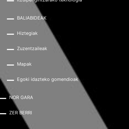
BALIABIDEAK
Hiztegiak
Zuzentzaileak
Mapak
Egoki idazteko gomendioak
NOR GARA
ZER BERRI