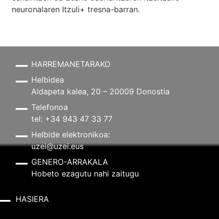
neuronalaren
Itzuli+
tresna-barran.
HARREMANETARAKO
Helbidea
Aldapeta kalea, 20 – 20009 Donostia
Telefonoa
tel: +34 943 47 33 77
Helbide elektronikoa:
uzei@uzei.eus
GENERO-ARRAKALA
Hobeto ezagutu nahi zaitugu
HASIERA