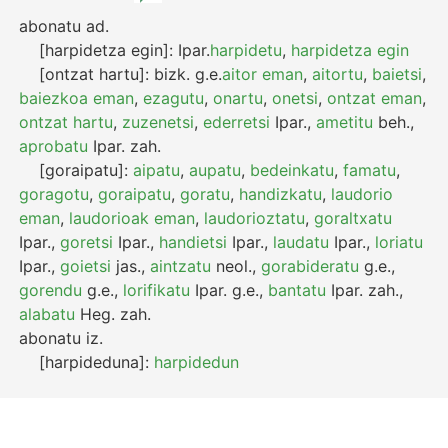
abonatu
ad.
[harpidetza egin]:
Ipar.
harpidetu
,
harpidetza egin
[ontzat hartu]:
bizk.
g.e.
aitor eman
,
aitortu
,
baietsi
,
baiezkoa eman
,
ezagutu
,
onartu
,
onetsi
,
ontzat eman
,
ontzat hartu
,
zuzenetsi
,
ederretsi
Ipar.
,
ametitu
beh.
,
aprobatu
Ipar.
zah.
[goraipatu]:
aipatu
,
aupatu
,
bedeinkatu
,
famatu
,
goragotu
,
goraipatu
,
goratu
,
handizkatu
,
laudorio
eman
,
laudorioak eman
,
laudorioztatu
,
goraltxatu
Ipar.
,
goretsi
Ipar.
,
handietsi
Ipar.
,
laudatu
Ipar.
,
loriatu
Ipar.
,
goietsi
jas.
,
aintzatu
neol.
,
gorabideratu
g.e.
,
gorendu
g.e.
,
lorifikatu
Ipar.
g.e.
,
bantatu
Ipar.
zah.
,
alabatu
Heg.
zah.
abonatu
iz.
[harpideduna]:
harpidedun