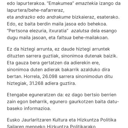
edo lapurterakoa. “Emakumea”
emaztekia
izango da
lapurtera/behe-nafarreraz,
eta
andrazko
edo
andrakume
bizkaieraz, esaterako.
Edo, ez baita berdin maila jasoa edo behekoa.
“Pertsona elezuria, itxuratia”
azalutsa
dela esango
dugu maila jasoan, eta
faltsua
behe-mailakoan.
Ez da hiztegi arrunta, ez daude hiztegi arruntek
dituzten sarrera guztiak, sinonimoa dutenak baizik.
Eta gauza bera gertatzen da adierekin ere,
sinonimoa duten adierak bakarrik azalduko dira
bertan. Horrela, 26.098 sarrera sinonimodun ditu
hiztegiak, 31.268 adiera guztira.
Etengabe eguneratzen da: ez dago bertsio berrien
zain egon beharrik, egunero gaurkotzen baita datu-
baseko informazioa.
Eusko Jaurlaritzaren Kultura eta Hizkuntza Politika
Sailaren menpeko Hizkuntza Politikarako