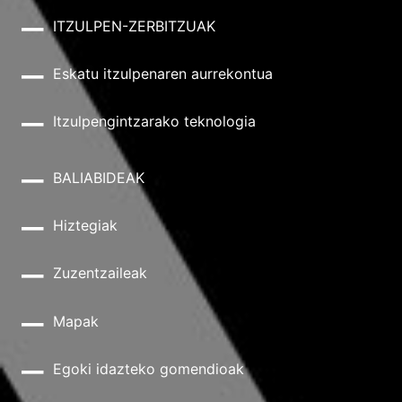
ITZULPEN-ZERBITZUAK
Eskatu itzulpenaren aurrekontua
Itzulpengintzarako teknologia
BALIABIDEAK
Hiztegiak
Zuzentzaileak
Mapak
Egoki idazteko gomendioak