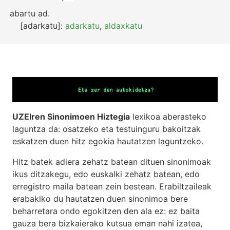
abartu
ad.
[adarkatu]:
adarkatu
,
aldaxkatu
UZEIren Sinonimoen Hiztegia
lexikoa aberasteko
laguntza da: osatzeko eta testuinguru bakoitzak
eskatzen duen hitz egokia hautatzen laguntzeko.
Hitz batek adiera zehatz batean dituen sinonimoak
ikus ditzakegu, edo euskalki zehatz batean, edo
erregistro maila batean zein bestean. Erabiltzaileak
erabakiko du hautatzen duen sinonimoa bere
beharretara ondo egokitzen den ala ez: ez baita
gauza bera bizkaierako kutsua eman nahi izatea,