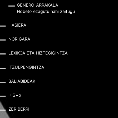
GENERO-ARRAKALA
Hobeto ezagutu nahi zaitugu
HASIERA
NOR GARA
LEXIKOA ETA HIZTEGIGINTZA
ITZULPENGINTZA
BALIABIDEAK
I+G+b
ZER BERRI