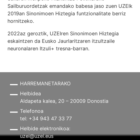
Sailburuordetzak emandako babesa jaso zuen UZEIk
2019an Sinonimoen Hiztegia funtzionalitate berriz
hornitzeko.
2022az geroztik, UZEIren Sinonimoen Hiztegia
eskaintzen da Eusko Jaurlaritzaren itzultzaile
neuronalaren
Itzuli+
tresna-barran.
HARREMANETARAKO
Helbidea
Aldapeta kalea, 20 – 20009 Donostia
Telefonoa
tel: +34 943 47 33 77
Helbide elektronikoa:
uzei@uzei.eus