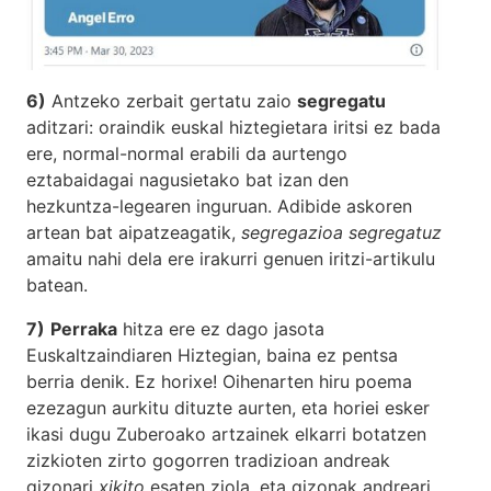
6)
Antzeko zerbait gertatu zaio
segregatu
aditzari: oraindik euskal hiztegietara iritsi ez bada
ere, normal-normal erabili da aurtengo
eztabaidagai nagusietako bat izan den
hezkuntza-legearen inguruan. Adibide askoren
artean bat aipatzeagatik,
s
egregazioa segregatuz
amaitu nahi dela ere irakurri genuen iritzi-artikulu
batean.
7)
Perraka
hitza ere ez dago jasota
Euskaltzaindiaren Hiztegian, baina ez pentsa
berria denik. Ez horixe! Oihenarten hiru poema
ezezagun aurkitu dituzte aurten, eta horiei esker
ikasi dugu Zuberoako artzainek elkarri botatzen
zizkioten zirto gogorren tradizioan andreak
gizonari
xikito
esaten ziola, eta gizonak andreari,