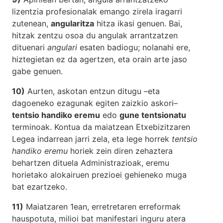
lizentzia profesionalak emango zirela iragarri
zutenean,
angularitza
hitza ikasi genuen. Bai,
hitzak zentzu osoa du angulak arrantzatzen
dituenari
angulari
esaten badiogu; nolanahi ere,
hiztegietan ez da agertzen, eta orain arte jaso
gabe genuen.
10)
Aurten, askotan entzun ditugu –eta
dagoeneko ezagunak egiten zaizkio askori–
tentsio handiko eremu
edo
gune tentsionatu
terminoak. Kontua da maiatzean Etxebizitzaren
Legea indarrean jarri zela, eta lege horrek
tentsio
handiko eremu
horiek zein diren zehaztera
behartzen dituela Administrazioak, eremu
horietako alokairuen prezioei gehieneko muga
bat ezartzeko.
11)
Maiatzaren 1ean, erretretaren erreformak
hauspotuta, milioi bat manifestari inguru atera