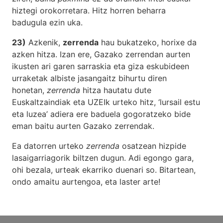
hiztegi orokorretara. Hitz horren beharra
badugula ezin uka.
23)
Azkenik,
zerrenda
hau bukatzeko, horixe da
azken hitza. Izan ere, Gazako zerrendan aurten
ikusten ari garen sarraskia eta giza eskubideen
urraketak albiste jasangaitz bihurtu diren
honetan,
zerrenda
hitza hautatu dute
Euskaltzaindiak eta UZEIk urteko hitz, ‘lursail estu
eta luzea’ adiera ere baduela gogoratzeko bide
eman baitu aurten Gazako zerrendak.
Ea datorren urteko
zerrenda
osatzean hizpide
lasaigarriagorik biltzen dugun. Adi egongo gara,
ohi bezala, urteak ekarriko duenari so. Bitartean,
ondo amaitu aurtengoa, eta laster arte!