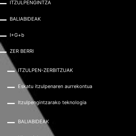
ITZULPENGINTZA
BALIABIDEAK
I+G+b
ZER BERRI
ITZULPEN-ZERBITZUAK
Eskatu itzulpenaren aurrekontua
Itzulpengintzarako teknologia
BALIABIDEAK