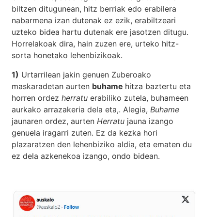
biltzen ditugunean, hitz berriak edo erabilera
nabarmena izan dutenak ez ezik, erabiltzeari
uzteko bidea hartu dutenak ere jasotzen ditugu.
Horrelakoak dira, hain zuzen ere, urteko hitz-
sorta honetako lehenbizikoak.
1)
Urtarrilean jakin genuen Zuberoako
maskaradetan aurten
buhame
hitza baztertu eta
horren ordez
herratu
erabiliko zutela, buhameen
aurkako arrazakeria dela eta,. Alegia,
Buhame
jaunaren ordez, aurten
Herratu
jauna izango
genuela iragarri zuten. Ez da kezka hori
plazaratzen den lehenbiziko aldia, eta ematen du
ez dela azkenekoa izango, ondo bidean.