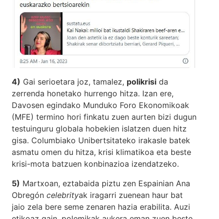
4)
Gai serioetara joz, tamalez,
polikrisi
da
zerrenda honetako hurrengo hitza. Izan ere,
Davosen egindako Munduko Foro Ekonomikoak
(MFE) termino hori finkatu zuen aurten bizi dugun
testuinguru globala hobekien islatzen duen hitz
gisa. Columbiako Unibertsitateko irakasle batek
asmatu omen du hitza, krisi klimatikoa eta beste
krisi-mota batzuen konbinazioa izendatzeko.
5)
Martxoan, eztabaida piztu zen Espainian Ana
Obregón
celebrity
ak iragarri zuenean haur bat
jaio zela bere seme zenaren hazia erabilita. Auzi
etikoaz gain, polemikak aukera eman zuen beste