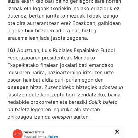
auzia ekarri dio bati baino gehiagori: sare horren
izenak eta logoak txoriekin inolako erlaziorik ez
dutenez, bertan jarritako mezuak txioak izango
ote dira aurrerantzean ere? Ezezkoan, galbidean
legoke
txio
hitzaren adiera bat, hiztegi
arauemailean jada jasota zegoena.
16)
Abuztuan, Luis Rubiales Espainiako Futbol
Federazioaren presidenteak Munduko
Txapelketako finalean jokalari bati emandako
musuaren harira, nazioarteraino iritsi zen urte
osoan hainbat aldiz puri-purian egon den
onespen
hitza. Zuzenbideko hiztegiek
adostasun
jasotzen dute kontzeptu hori izendatzeko, baina
hedabide orokorretan eta bereziki
Soilik baietz
da baietz
legearen inguruko albisteetan
ohikoagoa izan da
onespen
aurten.