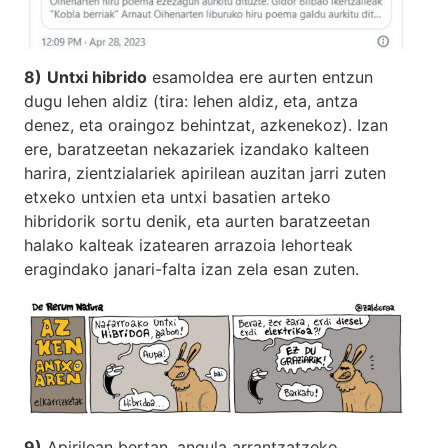
8)
Untxi hibrido
esamoldea ere aurten entzun
dugu lehen aldiz (tira: lehen aldiz, eta, antza
denez, eta oraingoz behintzat, azkenekoz). Izan
ere, baratzeetan nekazariek izandako kalteen
harira, zientzialariek apirilean auzitan jarri zuten
etxeko untxien eta untxi basatien arteko
hibridorik sortu denik, eta aurten baratzeetan
halako kalteak izatearen arrazoia lehorteak
eragindako janari-falta izan zela esan zuten.
9)
Apirilean bertan, angula arrantzatzeko