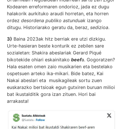
Kodearen erreformaren ondorioz, jada ez dugu
halakorik aurkituko araudi horretan, eta horren
ordez
desordena publiko astunduak
izango
ditugu. Historiarako geratu da, beraz,
sedizioa
.
3)
Baina 2023ak hitz berriak ere utzi dizkigu.
Urte-hasieran beste konturik ez zebilen sare
sozialetan: Shakira abeslariak Gerard Piqué
bikotekide ohiari eskainitako
beef
a. Gogoratzen?
Hala esaten omen zaio musikarien eta bestelako
ospetsuen arteko ika-mikari. Bide batez, Kai
Nakai abeslari eta musikagileak sortu zuen
euskarazko bertsioak egun gutxiren buruan milioi
bat ikustalditik gora izan zituen. Hori bai
arrakasta!