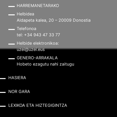
HARREMANETARAKO
Helbidea
Aldapeta kalea, 20 – 20009 Donostia
Telefonoa
tel: +34 943 47 33 77
Helbide elektronikoa:
uzei@uzei.eus
GENERO-ARRAKALA
Hobeto ezagutu nahi zaitugu
HASIERA
NOR GARA
LEXIKOA ETA HIZTEGIGINTZA