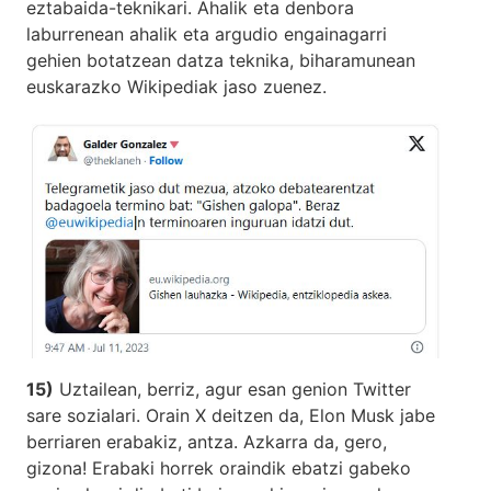
eztabaida-teknikari. Ahalik eta denbora
laburrenean ahalik eta argudio engainagarri
gehien botatzean datza teknika, biharamunean
euskarazko Wikipediak jaso zuenez.
15)
Uztailean, berriz, agur esan genion Twitter
sare sozialari. Orain X deitzen da, Elon Musk jabe
berriaren erabakiz, antza. Azkarra da, gero,
gizona! Erabaki horrek oraindik ebatzi gabeko