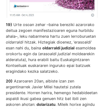
19)
Urte osoan zehar –baina bereziki azarorako
deitua zegoen manifestazioaren eguna hurbildu
ahala–, leku nabarmena hartu zuen lerroburuetan
oldarraldi
hitzak. Hiztegiak dioenez, ‘erasoaldi’
esan nahi du, baina
oldarraldi judizial
esamoldea
orokortu egin da (
erasoaldi judizial
moldearekin
alderatuta), hura erabili baitu Euskalgintzaren
Kontseiluak euskararen inguruko epai batzuek
eragindako kezka salatzeko.
20)
Azaroaren 20an, albiste izan zen
argentinarrek Javier Milei hautetsi zutela
presidente. Horren harira, hemengo hedabideetan
aspaldi ikusi gabea genuen hitz bat ibili zen
askoren ahotan:
dolarizatu
. Mileik horixe agindu