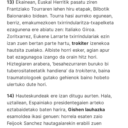
13)
Ekainean, Euskal Herritik pasatu ziren
Frantziako Tourraren lehen hiru etapak, Bilbotik
Baionarako bidean. Tourra hasi aurreko egunean,
berriz, emakumezkoen txirrindularitza-txapelketa
ezagunena ere abiatu zen: Italiako Giroa.
Zoritxarrez, Eukene Larrarte txirrindulariak ezin
izan zuen bertan parte hartu,
trokiter
izenekoa
hautsita zuelako. Albiste horri esker, agian apur
bat ezagunagoa izango da orain hitz hori.
Hiztegiaren arabera, ‘besahezurraren buruko bi
tuberositateetatik handiena’ da
trokiterra
, baina
traumatologoek gutako gehienok baino hobeto
ulertuko dute hori.
14)
Hauteskundeak ere izan ditugu aurten. Hala,
uztailean, Espainiako presidentegaien arteko
eztabaidetako baten harira,
Gishen lauhazka
esamoldea ikasi genuen: horrela esaten zaio
Feijook Sanchez hautagaiarekin erabili zuen