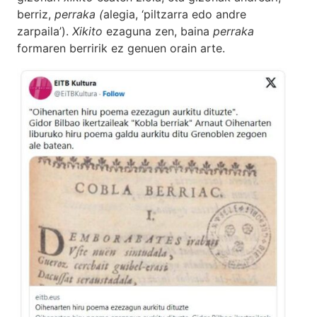
berriz,
perraka (
alegia, ‘piltzarra edo andre
zarpaila’).
Xikito
ezaguna zen, baina
perraka
formaren berririk ez genuen orain arte.