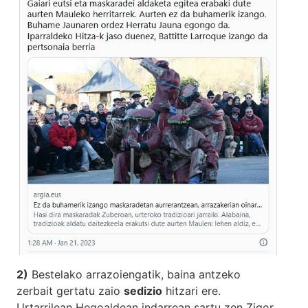
2)
Bestelako arrazoiengatik, baina antzeko
zerbait gertatu zaio
sedizio
hitzari ere.
Urtarrilean Hegoaldean indarrean sartu zen Zigor