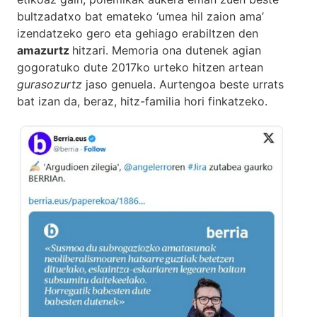
bultzadatxo bat emateko ‘umea hil zaion ama’
izendatzeko gero eta gehiago erabiltzen den
amazurtz
hitzari. Memoria ona dutenek agian
gogoratuko dute 2017ko urteko hitzen artean
gurasozurtz
jaso genuela. Aurtengoa beste urrats
bat izan da, beraz, hitz-familia hori finkatzeko.