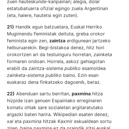
zuen hauteskunde-kanpainan; alegia, dolar
estatubatuarra ofizial egingo zuela Argentinan
(eta, halere, hautetsi egin zuten).
21)
Handik egun batzuetara, Euskal Herriko
Mugimendu Feministak deituta, greba orokor
feminista egin zen,
zaintza
erdigunean jartzeko
helburuarekin. Begi-bistakoa denez, hitz hori
orokortzen ari da testuinguru horretan,
zainketa
formaren ondoan. Horrela, askoz gehiagotan
erabili da
zaintza-sistema publiko
esamoldea
zainketa-sistema publiko
baino. Ezin esan
euskaraz dena finkatzeko dagoenik, beraz.
22)
Abenduan sartu berritan,
paxmina
hitza
hizpide izan genuen Espainiako erreginaren
koinatu ohiak sare sozialetan argitaratutako
argazki baten harira. Wikipedian esaten denez,
xal
eta
paxmina
hitzak Kaxmir eskualdean sortu
ziren, baina
paxmina
ez da oraindik iritsi euskal