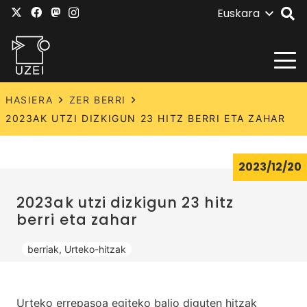
Euskara
HASIERA
ZER BERRI
2023AK UTZI DIZKIGUN 23 HITZ BERRI ETA ZAHAR
2023/12/20
2023ak utzi dizkigun 23 hitz
berri eta zahar
berriak
,
Urteko-hitzak
Urteko errepasoa egiteko balio diguten hitzak