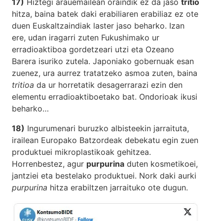
17)
Hiztegi arauemailean oraindik ez da jaso
tritio
hitza, baina batek daki erabiliaren erabiliaz ez ote
duen Euskaltzaindiak laster jaso beharko. Izan
ere, udan iragarri zuten Fukushimako ur
erradioaktiboa gordetzeari utzi eta Ozeano
Barera isuriko zutela. Japoniako gobernuak esan
zuenez, ura aurrez tratatzeko asmoa zuten, baina
tritioa
da ur horretatik desagerrarazi ezin den
elementu erradioaktiboetako bat. Ondorioak ikusi
beharko…
18)
Ingurumenari buruzko albisteekin jarraituta,
irailean Europako Batzordeak debekatu egin zuen
produktuei mikroplastikoak gehitzea.
Horrenbestez, agur
purpurina
duten kosmetikoei,
jantziei eta bestelako produktuei. Nork daki aurki
purpurina
hitza erabiltzen jarraituko ote dugun.