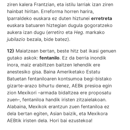
ziren kalera Frantzian, eta istilu larriak izan ziren
hainbat hiritan. Erreforma horren harira,
Iparraldeko euskara ez duten hiztunei
erretreta
euskara batuaren hiztegian dugula gogoratzeko
aukera izan dugu (
erretiro
eta
Heg
. markako
jubilazio
bezala, bide batez).
12)
Maiatzean bertan, beste hitz bat ikasi genuen
gutako askok:
fentanilo
. Ez da berria inondik
inora, maiz erabiltzen baitzen lehendik ere
anestesiko gisa. Baina Ameriketako Estatu
Batuetan fentaniloaren kontsumoa begi-bistako
gizarte-arazo bihurtu denez, AEBk presioa egin
zion Mexikori –armada bidaltzea ere proposatu
zuen–, fentaniloa handik iristen zitzaielakoan.
Alabaina, Mexikok erantzun zuen fentaniloa ez
dela bertan egiten, Asian baizik, eta Mexikora
AEBtik iristen dela. Hori bai ezustekoa!