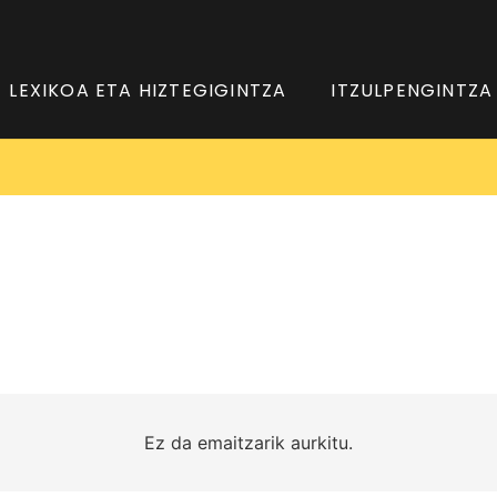
LEXIKOA ETA HIZTEGIGINTZA
ITZULPENGINTZA
Ez da emaitzarik aurkitu.