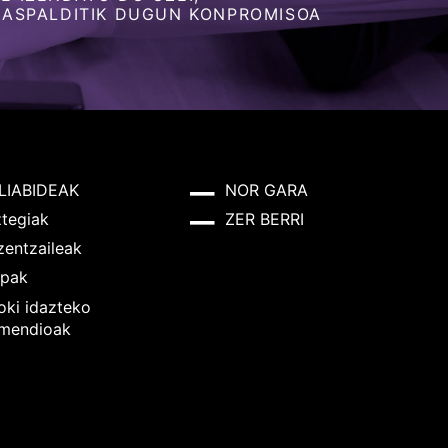
 ASPALDITIK DUGUN KONPROMISOA
LIABIDEAK
NOR GARA
ztegiak
ZER BERRI
zentzaileak
pak
oki idazteko
mendioak