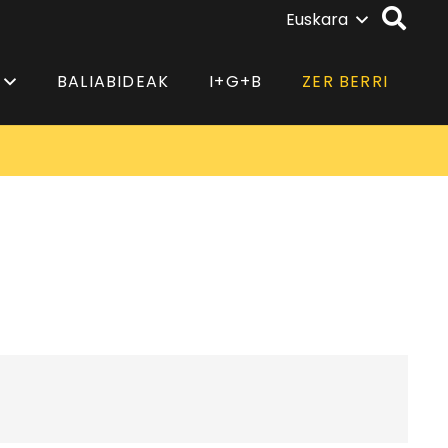
Euskara
BALIABIDEAK
I+G+B
ZER BERRI