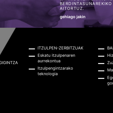
BERDINTASUNAREKIKO
AITORTUZ.
gehiago jakin
ITZULPEN-ZERBITZUAK
BA
Eskatu itzulpenaren
Hi
aurrekontua
GIGINTZA
Zu
Itzulpengintzarako
Ma
teknologia
Eg
go