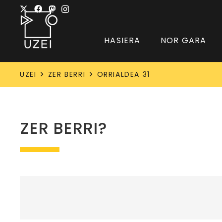
HASIERA
NOR GARA
UZEI
ZER BERRI
ORRIALDEA 31
ZER BERRI?