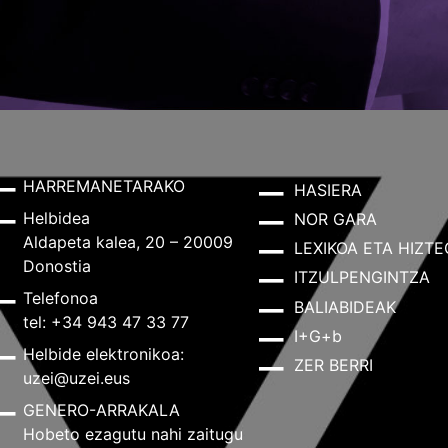
HARREMANETARAKO
HASIERA
Helbidea
NOR GARA
Aldapeta kalea, 20 – 20009
LEXIKOA ETA HIZTE
Donostia
ITZULPENGINTZA
Telefonoa
BALIABIDEAK
tel: +34 943 47 33 77
I+G+b
Helbide elektronikoa:
ZER BERRI
uzei@uzei.eus
GENERO-ARRAKALA
Hobeto ezagutu nahi zaitugu