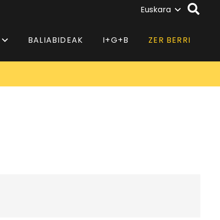
Euskara
BALIABIDEAK
I+G+B
ZER BERRI