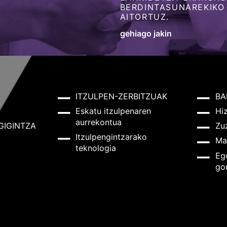
BERDINTASUNAREKIKO
AITORTUZ.
gehiago jakin
ITZULPEN-ZERBITZUAK
BA
Eskatu itzulpenaren
Hi
aurrekontua
GIGINTZA
Zu
Itzulpengintzarako
Ma
teknologia
Eg
go