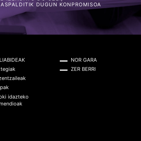
 ASPALDITIK DUGUN KONPROMISOA
LIABIDEAK
NOR GARA
ztegiak
ZER BERRI
zentzaileak
pak
oki idazteko
mendioak