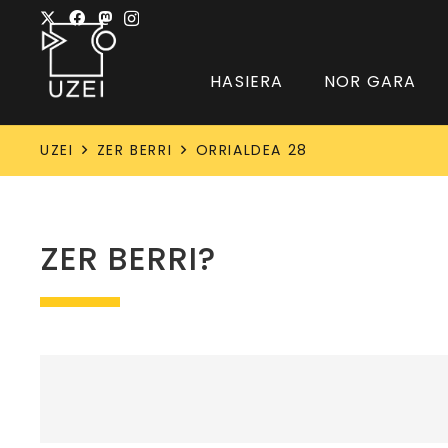
HASIERA
NOR GARA
UZEI
ZER BERRI
ORRIALDEA 28
ZER BERRI?