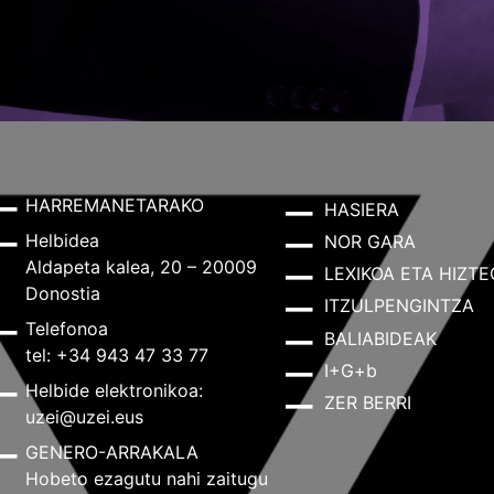
HARREMANETARAKO
HASIERA
Helbidea
NOR GARA
Aldapeta kalea, 20 – 20009
LEXIKOA ETA HIZTE
Donostia
ITZULPENGINTZA
Telefonoa
BALIABIDEAK
tel: +34 943 47 33 77
I+G+b
Helbide elektronikoa:
ZER BERRI
uzei@uzei.eus
GENERO-ARRAKALA
Hobeto ezagutu nahi zaitugu