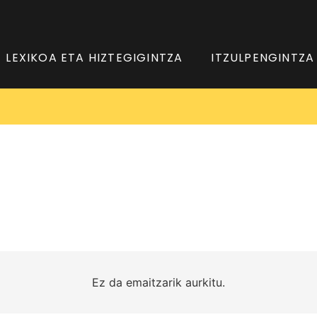
LEXIKOA ETA HIZTEGIGINTZA
ITZULPENGINTZA
Ez da emaitzarik aurkitu.