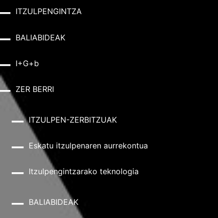
ITZULPENGINTZA
BALIABIDEAK
I+G+b
ZER BERRI
ITZULPEN-ZERBITZUAK
Eskatu itzulpenaren aurrekontua
Itzulpengintzarako teknologia
BALIABIDEAK