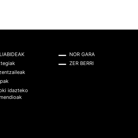
LIABIDEAK
NOR GARA
ztegiak
ZER BERRI
zentzaileak
pak
oki idazteko
mendioak