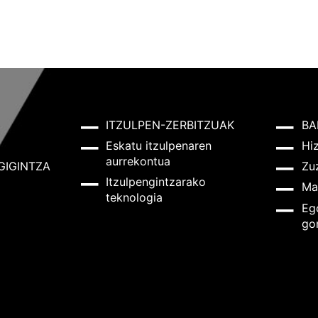
ITZULPEN-ZERBITZUAK
BA
Eskatu itzulpenaren
Hi
aurrekontua
GIGINTZA
Zu
Itzulpengintzarako
Ma
teknologia
Eg
go