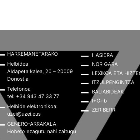
HARREMANETARAKO
HASIERA
Helbidea
NOR GARA
Aldapeta kalea, 20 – 20009
LEXIKOA ETA HIZTE
Donostia
ITZULPENGINTZA
Telefonoa
BALIABIDEAK
tel: +34 943 47 33 77
I+G+b
Helbide elektronikoa:
ZER BERRI
uzei@uzei.eus
GENERO-ARRAKALA
Hobeto ezagutu nahi zaitugu