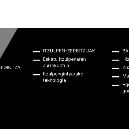
ITZULPEN-ZERBITZUAK
BA
Eskatu itzulpenaren
Hi
aurrekontua
GIGINTZA
Zu
Itzulpengintzarako
Ma
teknologia
Eg
go