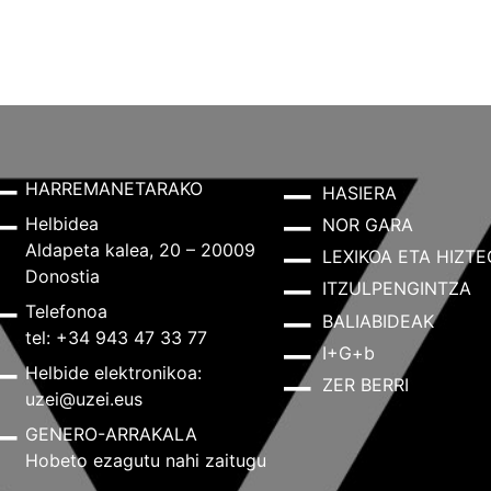
HARREMANETARAKO
HASIERA
Helbidea
NOR GARA
Aldapeta kalea, 20 – 20009
LEXIKOA ETA HIZTE
Donostia
ITZULPENGINTZA
Telefonoa
BALIABIDEAK
tel: +34 943 47 33 77
I+G+b
Helbide elektronikoa:
ZER BERRI
uzei@uzei.eus
GENERO-ARRAKALA
Hobeto ezagutu nahi zaitugu