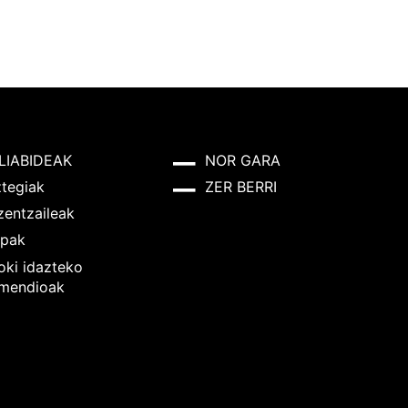
LIABIDEAK
NOR GARA
ztegiak
ZER BERRI
zentzaileak
pak
oki idazteko
mendioak