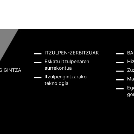
ITZULPEN-ZERBITZUAK
BA
Eskatu itzulpenaren
Hi
aurrekontua
GIGINTZA
Zu
Itzulpengintzarako
Ma
teknologia
Eg
go