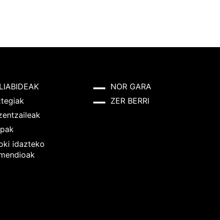
LIABIDEAK
NOR GARA
ztegiak
ZER BERRI
zentzaileak
pak
oki idazteko
mendioak