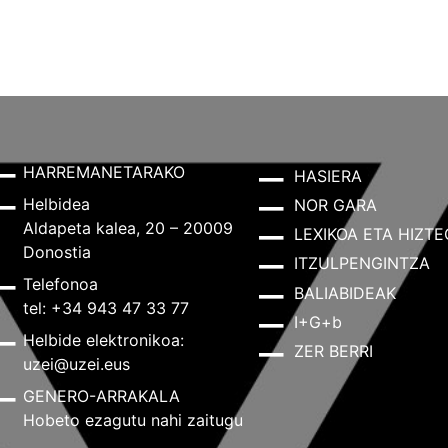
HARREMANETARAKO
HASIERA
Helbidea
NOR GARA
Aldapeta kalea, 20 – 20009
LEXIKOA ETA HIZTE
Donostia
ITZULPENGINTZA
Telefonoa
BALIABIDEAK
tel: +34 943 47 33 77
I+G+b
Helbide elektronikoa:
ZER BERRI
uzei@uzei.eus
GENERO-ARRAKALA
Hobeto ezagutu nahi zaitugu