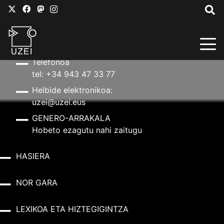
HARREMANETARAKO
Helbidea
Aldapeta kalea, 20 – 20009 Donostia
Telefonoa
tel: +34 943 47 33 77
Helbide elektronikoa:
uzei@uzei.eus
GENERO-ARRAKALA
Hobeto ezagutu nahi zaitugu
HASIERA
NOR GARA
LEXIKOA ETA HIZTEGIGINTZA