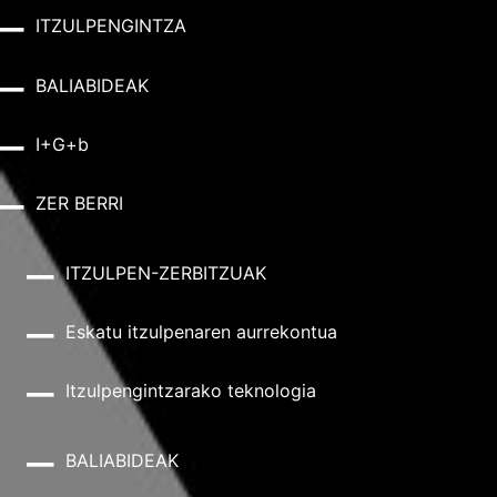
ITZULPENGINTZA
BALIABIDEAK
I+G+b
ZER BERRI
ITZULPEN-ZERBITZUAK
Eskatu itzulpenaren aurrekontua
Itzulpengintzarako teknologia
BALIABIDEAK