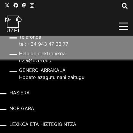
HARREMANETARAKO
Helbidea
Aldapeta kalea, 20 – 20009 Donostia
Telefonoa
tel: +34 943 47 33 77
Helbide elektronikoa:
uzei@uzei.eus
GENERO-ARRAKALA
Hobeto ezagutu nahi zaitugu
HASIERA
NOR GARA
LEXIKOA ETA HIZTEGIGINTZA