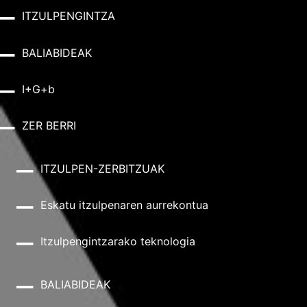
ITZULPENGINTZA
BALIABIDEAK
I+G+b
ZER BERRI
ITZULPEN-ZERBITZUAK
Eskatu itzulpenaren aurrekontua
Itzulpengintzarako teknologia
BALIABIDEAK