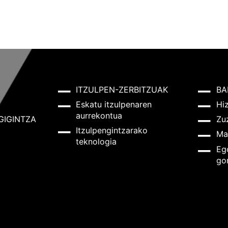
ITZULPEN-ZERBITZUAK
BA
Eskatu itzulpenaren
Hi
aurrekontua
GIGINTZA
Zu
Itzulpengintzarako
Ma
teknologia
Eg
go