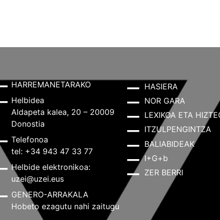
HARREMANETARAKO
HASIERA
Helbidea
NOR GARA
Aldapeta kalea, 20 – 20009
LEXIKOA ETA HIZTE
Donostia
ITZULPENGINTZA
Telefonoa
BALIABIDEAK
tel: +34 943 47 33 77
I+G+b
Helbide elektronikoa:
ZER BERRI
uzei@uzei.eus
GENERO-ARRAKALA
Hobeto ezagutu nahi zaitugu