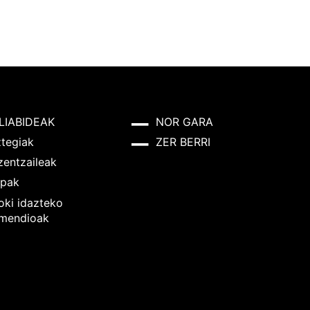
LIABIDEAK
NOR GARA
ztegiak
ZER BERRI
zentzaileak
pak
oki idazteko
mendioak