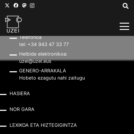
HARREMANETARAKO
Helbidea
Aldapeta kalea, 20 – 20009 Donostia
Telefonoa
tel: +34 943 47 33 77
Helbide elektronikoa:
uzei@uzei.eus
GENERO-ARRAKALA
Hobeto ezagutu nahi zaitugu
HASIERA
NOR GARA
LEXIKOA ETA HIZTEGIGINTZA