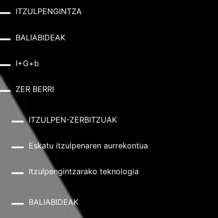
ITZULPENGINTZA
BALIABIDEAK
I+G+b
ZER BERRI
ITZULPEN-ZERBITZUAK
Eskatu itzulpenaren aurrekontua
Itzulpengintzarako teknologia
BALIABIDEAK