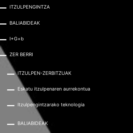
ITZULPENGINTZA
BALIABIDEAK
I+G+b
ZER BERRI
ITZULPEN-ZERBITZUAK
Eskatu itzulpenaren aurrekontua
Itzulpengintzarako teknologia
BALIABIDEAK