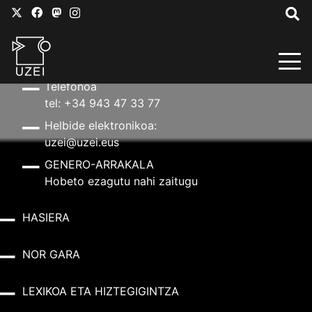
HARREMANETARAKO
Helbidea
Aldapeta kalea, 20 – 20009 Donostia
Telefonoa
tel: +34 943 47 33 77
Helbide elektronikoa:
uzei@uzei.eus
GENERO-ARRAKALA
Hobeto ezagutu nahi zaitugu
HASIERA
NOR GARA
LEXIKOA ETA HIZTEGIGINTZA