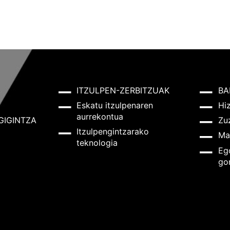
ITZULPEN-ZERBITZUAK
BA
Eskatu itzulpenaren
Hi
aurrekontua
GIGINTZA
Zu
Itzulpengintzarako
Ma
teknologia
Eg
go