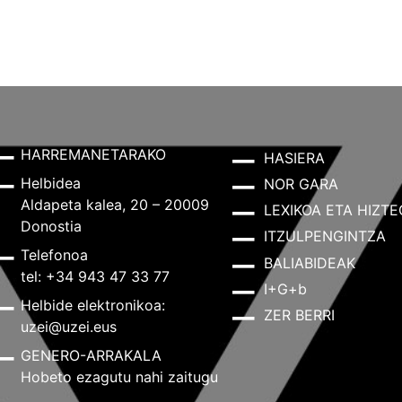
HARREMANETARAKO
HASIERA
Helbidea
NOR GARA
Aldapeta kalea, 20 – 20009
LEXIKOA ETA HIZTE
Donostia
ITZULPENGINTZA
Telefonoa
BALIABIDEAK
tel: +34 943 47 33 77
I+G+b
Helbide elektronikoa:
ZER BERRI
uzei@uzei.eus
GENERO-ARRAKALA
Hobeto ezagutu nahi zaitugu