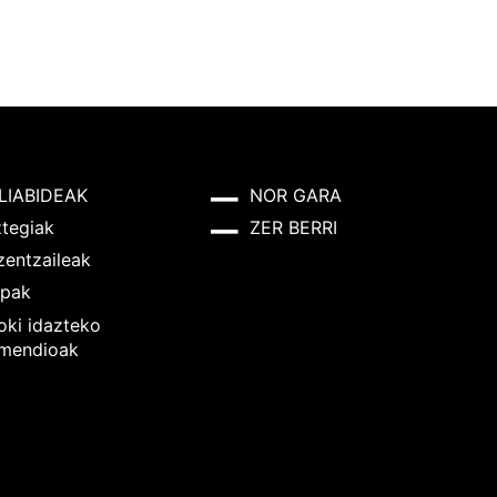
LIABIDEAK
NOR GARA
ztegiak
ZER BERRI
zentzaileak
pak
oki idazteko
mendioak