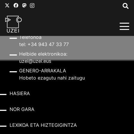
HARREMANETARAKO
Helbidea
Aldapeta kalea, 20 – 20009 Donostia
Telefonoa
tel: +34 943 47 33 77
Helbide elektronikoa:
uzei@uzei.eus
GENERO-ARRAKALA
Hobeto ezagutu nahi zaitugu
HASIERA
NOR GARA
LEXIKOA ETA HIZTEGIGINTZA