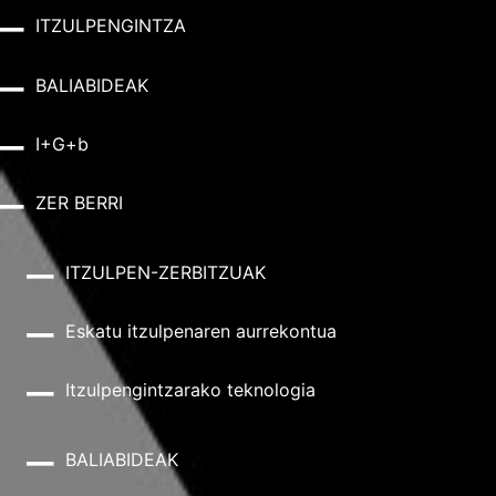
ITZULPENGINTZA
BALIABIDEAK
I+G+b
ZER BERRI
ITZULPEN-ZERBITZUAK
Eskatu itzulpenaren aurrekontua
Itzulpengintzarako teknologia
BALIABIDEAK