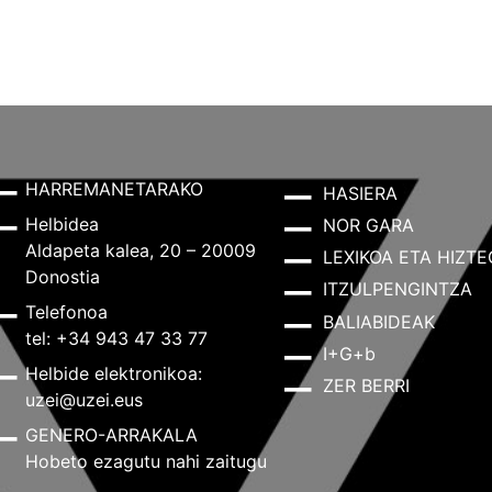
HARREMANETARAKO
HASIERA
Helbidea
NOR GARA
Aldapeta kalea, 20 – 20009
LEXIKOA ETA HIZTE
Donostia
ITZULPENGINTZA
Telefonoa
BALIABIDEAK
tel: +34 943 47 33 77
I+G+b
Helbide elektronikoa:
ZER BERRI
uzei@uzei.eus
GENERO-ARRAKALA
Hobeto ezagutu nahi zaitugu