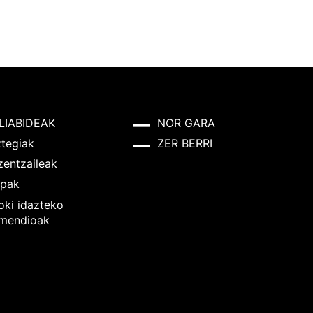
LIABIDEAK
NOR GARA
ztegiak
ZER BERRI
zentzaileak
pak
oki idazteko
mendioak