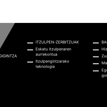
ITZULPEN-ZERBITZUAK
BA
Eskatu itzulpenaren
Hi
aurrekontua
GIGINTZA
Zu
Itzulpengintzarako
Ma
teknologia
Eg
go