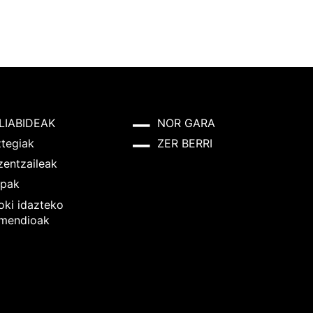
LIABIDEAK
NOR GARA
ztegiak
ZER BERRI
zentzaileak
pak
oki idazteko
mendioak