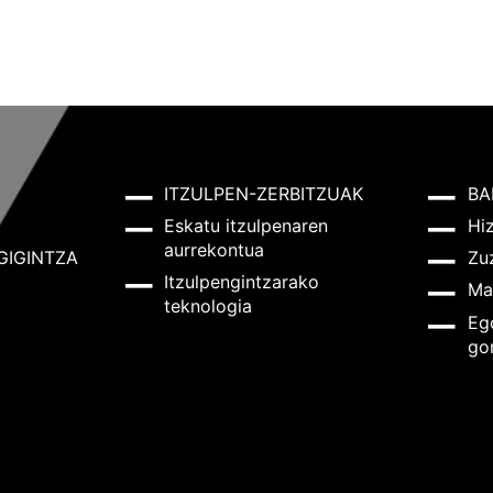
ITZULPEN-ZERBITZUAK
BA
Eskatu itzulpenaren
Hi
aurrekontua
GIGINTZA
Zu
Itzulpengintzarako
Ma
teknologia
Eg
go