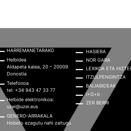
HARREMANETARAKO
HASIERA
Helbidea
NOR GARA
Aldapeta kalea, 20 – 20009
LEXIKOA ETA HIZTE
Donostia
ITZULPENGINTZA
Telefonoa
BALIABIDEAK
tel: +34 943 47 33 77
I+G+b
Helbide elektronikoa:
ZER BERRI
uzei@uzei.eus
GENERO-ARRAKALA
Hobeto ezagutu nahi zaitugu