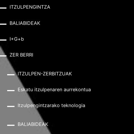
ITZULPENGINTZA
BALIABIDEAK
I+G+b
ZER BERRI
ITZULPEN-ZERBITZUAK
Eskatu itzulpenaren aurrekontua
Itzulpengintzarako teknologia
BALIABIDEAK