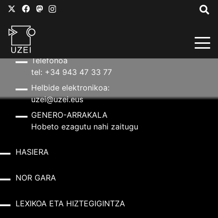
HARREMANETARAKO
Helbidea
Aldapeta kalea, 20 – 20009 Donostia
Telefonoa
tel: +34 943 47 33 77
Helbide elektronikoa:
uzei@uzei.eus
GENERO-ARRAKALA
Hobeto ezagutu nahi zaitugu
HASIERA
NOR GARA
LEXIKOA ETA HIZTEGIGINTZA