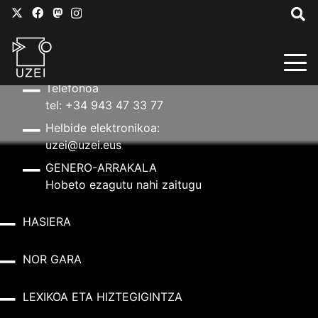
HARREMANETARAKO
Helbidea
Aldapeta kalea, 20 – 20009 Donostia
Telefonoa
tel: +34 943 47 33 77
Helbide elektronikoa:
uzei@uzei.eus
GENERO-ARRAKALA
Hobeto ezagutu nahi zaitugu
HASIERA
NOR GARA
LEXIKOA ETA HIZTEGIGINTZA