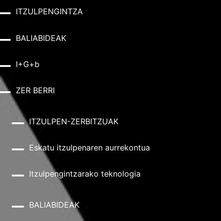
ITZULPENGINTZA
BALIABIDEAK
I+G+b
ZER BERRI
ITZULPEN-ZERBITZUAK
Eskatu itzulpenaren aurrekontua
Itzulpengintzarako teknologia
BALIABIDEAK