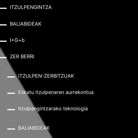
ITZULPENGINTZA
BALIABIDEAK
I+G+b
ZER BERRI
ITZULPEN-ZERBITZUAK
Eskatu itzulpenaren aurrekontua
Itzulpengintzarako teknologia
BALIABIDEAK