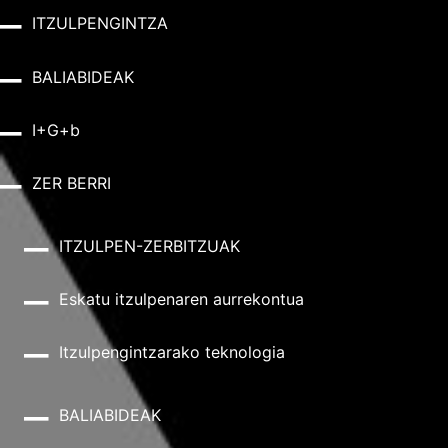
ITZULPENGINTZA
BALIABIDEAK
I+G+b
ZER BERRI
ITZULPEN-ZERBITZUAK
Eskatu itzulpenaren aurrekontua
Itzulpengintzarako teknologia
BALIABIDEAK