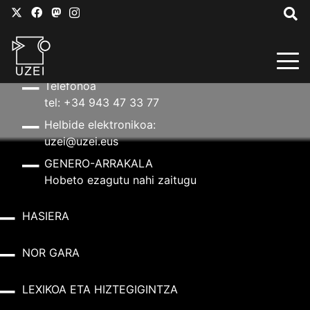
HARREMANETARAKO
Helbidea
Aldapeta kalea, 20 – 20009 Donostia
Telefonoa
tel: +34 943 47 33 77
Helbide elektronikoa:
uzei@uzei.eus
GENERO-ARRAKALA
Hobeto ezagutu nahi zaitugu
HASIERA
NOR GARA
LEXIKOA ETA HIZTEGIGINTZA