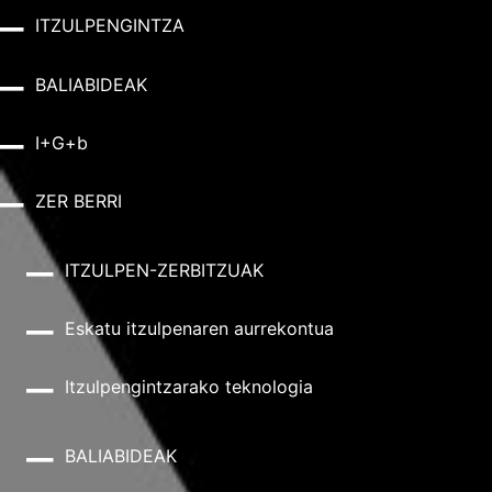
ITZULPENGINTZA
BALIABIDEAK
I+G+b
ZER BERRI
ITZULPEN-ZERBITZUAK
Eskatu itzulpenaren aurrekontua
Itzulpengintzarako teknologia
BALIABIDEAK