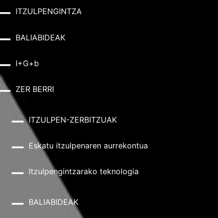
ITZULPENGINTZA
BALIABIDEAK
I+G+b
ZER BERRI
ITZULPEN-ZERBITZUAK
Eskatu itzulpenaren aurrekontua
Itzulpengintzarako teknologia
BALIABIDEAK