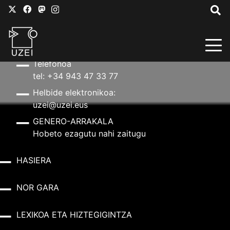
HARREMANETARAKO
Helbidea
Aldapeta kalea, 20 – 20009 Donostia
Telefonoa
tel: +34 943 47 33 77
Helbide elektronikoa:
uzei@uzei.eus
GENERO-ARRAKALA
Hobeto ezagutu nahi zaitugu
HASIERA
NOR GARA
LEXIKOA ETA HIZTEGIGINTZA