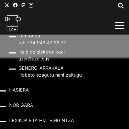
HARREMANETARAKO
Helbidea
Aldapeta kalea, 20 – 20009 Donostia
Telefonoa
tel: +34 943 47 33 77
Helbide elektronikoa:
uzei@uzei.eus
GENERO-ARRAKALA
Hobeto ezagutu nahi zaitugu
HASIERA
NOR GARA
LEXIKOA ETA HIZTEGIGINTZA