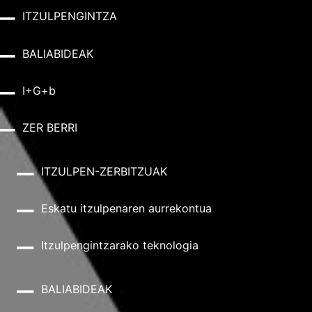
ITZULPENGINTZA
BALIABIDEAK
I+G+b
ZER BERRI
ITZULPEN-ZERBITZUAK
Eskatu itzulpenaren aurrekontua
Itzulpengintzarako teknologia
BALIABIDEAK