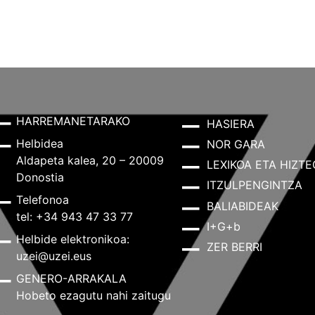
HARREMANETARAKO
HASIERA
Helbidea
NOR GARA
Aldapeta kalea, 20 – 20009
LEXIKOA ETA HIZTE
Donostia
ITZULPENGINTZA
Telefonoa
BALIABIDEAK
tel: +34 943 47 33 77
I+G+b
Helbide elektronikoa:
ZER BERRI
uzei@uzei.eus
GENERO-ARRAKALA
Hobeto ezagutu nahi zaitugu