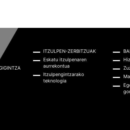
ITZULPEN-ZERBITZUAK
BA
Eskatu itzulpenaren
Hi
aurrekontua
GIGINTZA
Zu
Itzulpengintzarako
Ma
teknologia
Eg
go