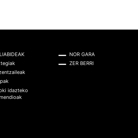
LIABIDEAK
NOR GARA
ztegiak
ZER BERRI
zentzaileak
pak
oki idazteko
mendioak