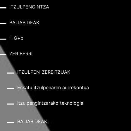
ITZULPENGINTZA
BALIABIDEAK
I+G+b
ZER BERRI
ITZULPEN-ZERBITZUAK
Eskatu itzulpenaren aurrekontua
Itzulpengintzarako teknologia
BALIABIDEAK