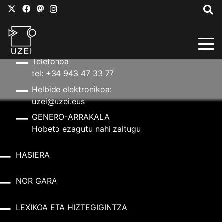
HARREMANETARAKO
Helbidea
Aldapeta kalea, 20 – 20009 Donostia
Telefonoa
tel: +34 943 47 33 77
Helbide elektronikoa:
uzei@uzei.eus
GENERO-ARRAKALA
Hobeto ezagutu nahi zaitugu
HASIERA
NOR GARA
LEXIKOA ETA HIZTEGIGINTZA