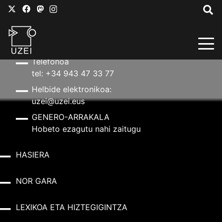
HARREMANETARAKO
Helbidea
Aldapeta kalea, 20 – 20009 Donostia
Telefonoa
tel: +34 943 47 33 77
Helbide elektronikoa:
uzei@uzei.eus
GENERO-ARRAKALA
Hobeto ezagutu nahi zaitugu
HASIERA
NOR GARA
LEXIKOA ETA HIZTEGIGINTZA