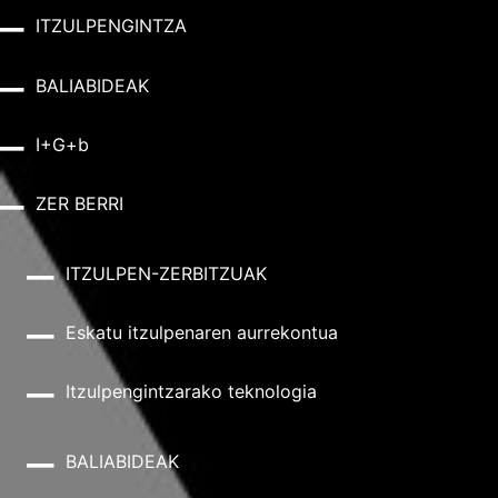
ITZULPENGINTZA
BALIABIDEAK
I+G+b
ZER BERRI
ITZULPEN-ZERBITZUAK
Eskatu itzulpenaren aurrekontua
Itzulpengintzarako teknologia
BALIABIDEAK