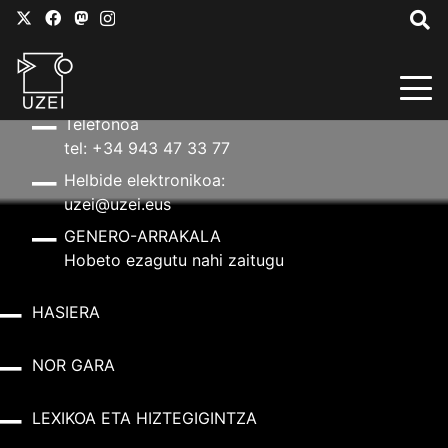
HARREMANETARAKO
Helbidea
Aldapeta kalea, 20 – 20009 Donostia
Telefonoa
tel: +34 943 47 33 77
Helbide elektronikoa:
uzei@uzei.eus
GENERO-ARRAKALA
Hobeto ezagutu nahi zaitugu
HASIERA
NOR GARA
LEXIKOA ETA HIZTEGIGINTZA