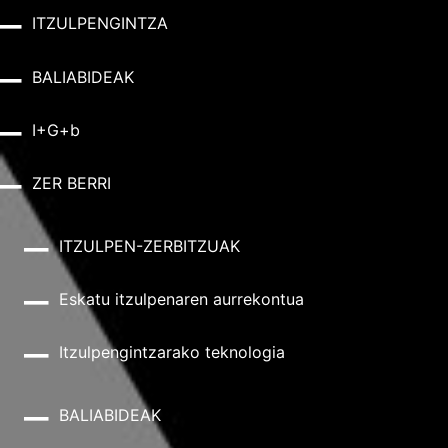
ITZULPENGINTZA
BALIABIDEAK
I+G+b
ZER BERRI
ITZULPEN-ZERBITZUAK
Eskatu itzulpenaren aurrekontua
Itzulpengintzarako teknologia
BALIABIDEAK