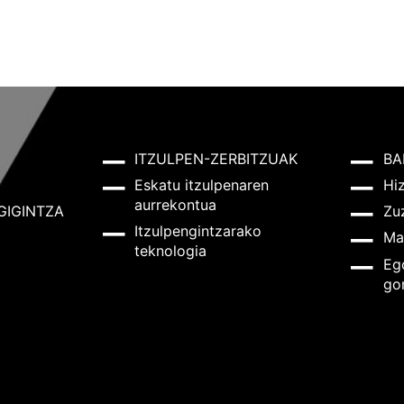
ITZULPEN-ZERBITZUAK
BA
Eskatu itzulpenaren
Hi
aurrekontua
GIGINTZA
Zu
Itzulpengintzarako
Ma
teknologia
Eg
go