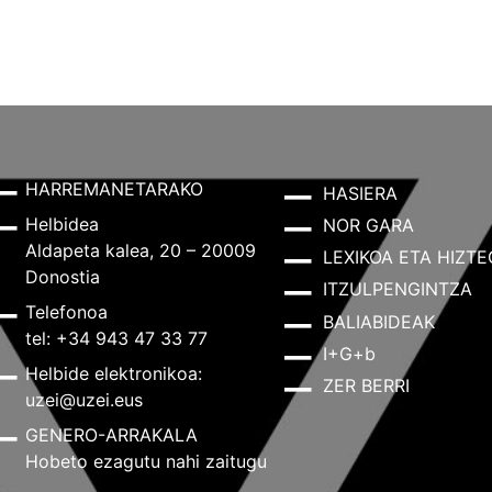
HARREMANETARAKO
HASIERA
Helbidea
NOR GARA
Aldapeta kalea, 20 – 20009
LEXIKOA ETA HIZTE
Donostia
ITZULPENGINTZA
Telefonoa
BALIABIDEAK
tel: +34 943 47 33 77
I+G+b
Helbide elektronikoa:
ZER BERRI
uzei@uzei.eus
GENERO-ARRAKALA
Hobeto ezagutu nahi zaitugu