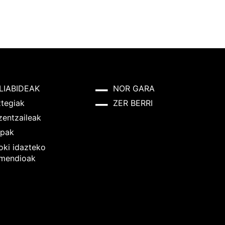
LIABIDEAK
NOR GARA
ztegiak
ZER BERRI
zentzaileak
pak
oki idazteko
mendioak