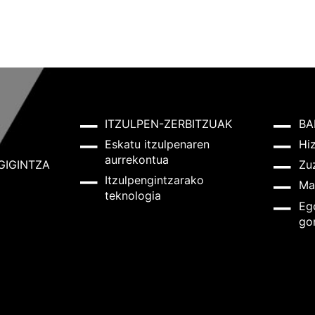
ITZULPEN-ZERBITZUAK
BA
Eskatu itzulpenaren
Hi
aurrekontua
GIGINTZA
Zu
Itzulpengintzarako
Ma
teknologia
Eg
go