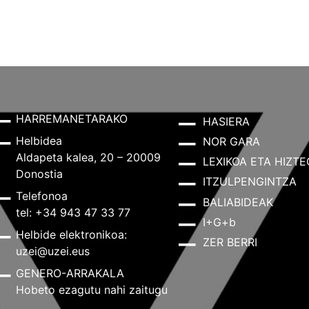
HARREMANETARAKO
HASIERA
Helbidea
NOR GARA
Aldapeta kalea, 20 – 20009
LEXIKOA ETA HIZTE
Donostia
ITZULPENGINTZA
Telefonoa
BALIABIDEAK
tel: +34 943 47 33 77
I+G+b
Helbide elektronikoa:
ZER BERRI
uzei@uzei.eus
GENERO-ARRAKALA
Hobeto ezagutu nahi zaitugu