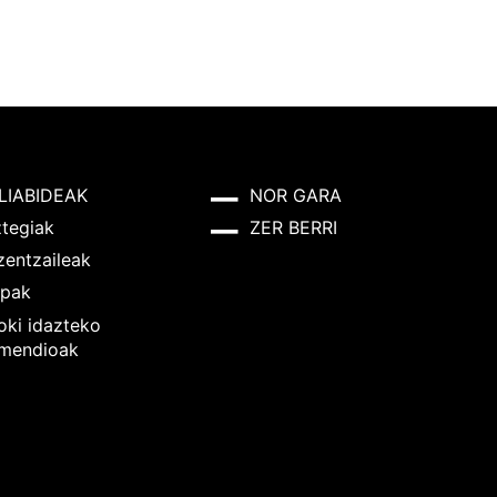
LIABIDEAK
NOR GARA
ztegiak
ZER BERRI
zentzaileak
pak
oki idazteko
mendioak