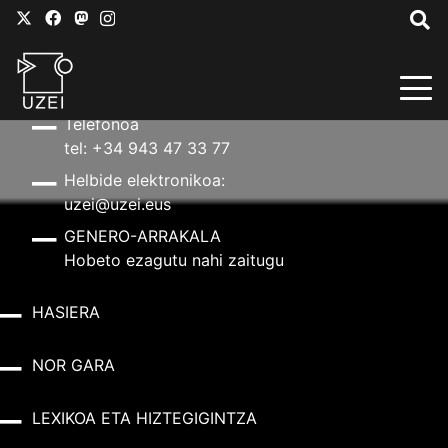
HARREMANETARAKO
Helbidea
Aldapeta kalea, 20 – 20009 Donostia
Telefonoa
tel: +34 943 47 33 77
Helbide elektronikoa:
uzei@uzei.eus
GENERO-ARRAKALA
Hobeto ezagutu nahi zaitugu
HASIERA
NOR GARA
LEXIKOA ETA HIZTEGIGINTZA