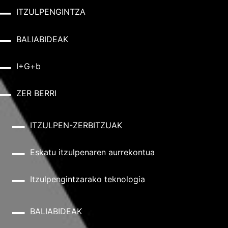
ITZULPENGINTZA
BALIABIDEAK
I+G+b
ZER BERRI
ITZULPEN-ZERBITZUAK
Eskatu itzulpenaren aurrekontua
Itzulpengintzarako teknologia
BALIABIDEAK