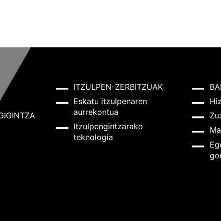
ITZULPEN-ZERBITZUAK
BA
Eskatu itzulpenaren
Hi
aurrekontua
GIGINTZA
Zu
Itzulpengintzarako
Ma
teknologia
Eg
go