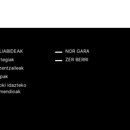
LIABIDEAK
NOR GARA
ztegiak
ZER BERRI
zentzaileak
pak
oki idazteko
mendioak