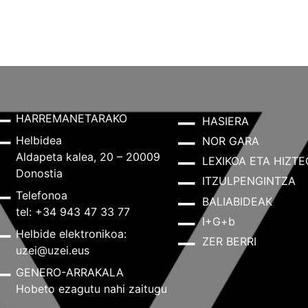
HARREMANETARAKO
HASIERA
Helbidea
NOR GARA
Aldapeta kalea, 20 – 20009
LEXIKOA ETA HIZTE
Donostia
ITZULPENGINTZA
Telefonoa
BALIABIDEAK
tel: +34 943 47 33 77
I+G+b
Helbide elektronikoa:
ZER BERRI
uzei@uzei.eus
GENERO-ARRAKALA
Hobeto ezagutu nahi zaitugu