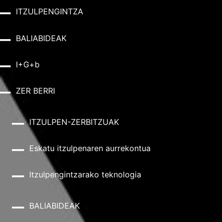
ITZULPENGINTZA
BALIABIDEAK
I+G+b
ZER BERRI
ITZULPEN-ZERBITZUAK
Eskatu itzulpenaren aurrekontua
Itzulpengintzarako teknologia
BALIABIDEAK