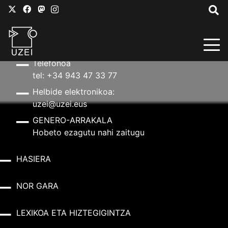
HARREMANETARAKO
Helbidea
Aldapeta kalea, 20 – 20009 Donostia
Telefonoa
tel: +34 943 47 33 77
Helbide elektronikoa:
uzei@uzei.eus
GENERO-ARRAKALA
Hobeto ezagutu nahi zaitugu
HASIERA
NOR GARA
LEXIKOA ETA HIZTEGIGINTZA