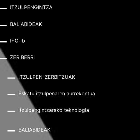
ITZULPENGINTZA
BALIABIDEAK
I+G+b
ZER BERRI
ITZULPEN-ZERBITZUAK
Eskatu itzulpenaren aurrekontua
Itzulpengintzarako teknologia
BALIABIDEAK