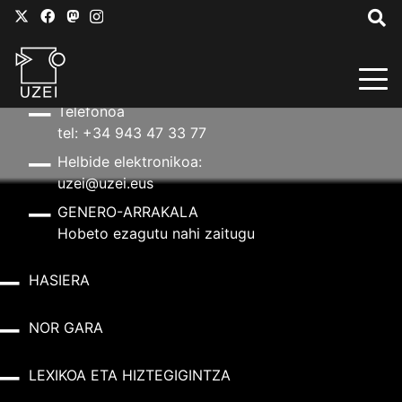
HARREMANETARAKO
Helbidea
Aldapeta kalea, 20 – 20009 Donostia
Telefonoa
tel: +34 943 47 33 77
Helbide elektronikoa:
uzei@uzei.eus
GENERO-ARRAKALA
Hobeto ezagutu nahi zaitugu
HASIERA
NOR GARA
LEXIKOA ETA HIZTEGIGINTZA