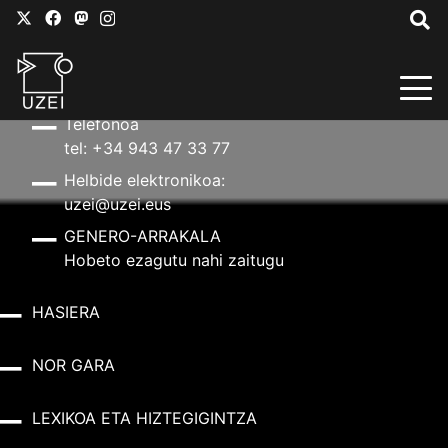
HARREMANETARAKO
Helbidea
Aldapeta kalea, 20 – 20009 Donostia
Telefonoa
tel: +34 943 47 33 77
Helbide elektronikoa:
uzei@uzei.eus
GENERO-ARRAKALA
Hobeto ezagutu nahi zaitugu
HASIERA
NOR GARA
LEXIKOA ETA HIZTEGIGINTZA