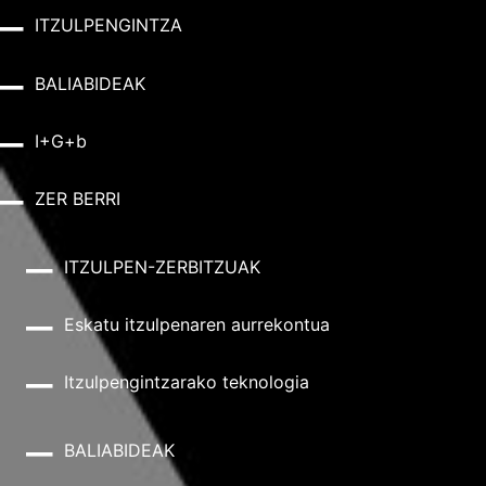
ITZULPENGINTZA
BALIABIDEAK
I+G+b
ZER BERRI
ITZULPEN-ZERBITZUAK
Eskatu itzulpenaren aurrekontua
Itzulpengintzarako teknologia
BALIABIDEAK