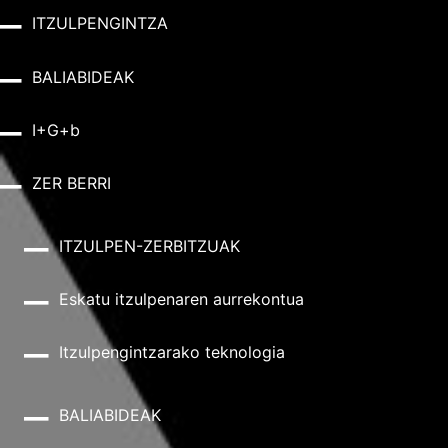
ITZULPENGINTZA
BALIABIDEAK
I+G+b
ZER BERRI
ITZULPEN-ZERBITZUAK
Eskatu itzulpenaren aurrekontua
Itzulpengintzarako teknologia
BALIABIDEAK