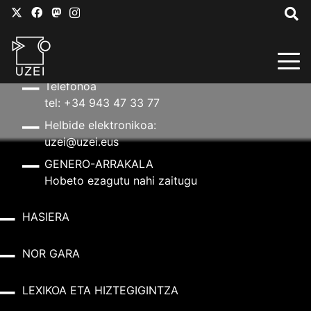
HARREMANETARAKO
Helbidea
Aldapeta kalea, 20 – 20009 Donostia
Telefonoa
tel: +34 943 47 33 77
Helbide elektronikoa:
uzei@uzei.eus
GENERO-ARRAKALA
Hobeto ezagutu nahi zaitugu
HASIERA
NOR GARA
LEXIKOA ETA HIZTEGIGINTZA