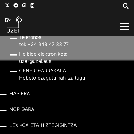
HARREMANETARAKO
Helbidea
Aldapeta kalea, 20 – 20009 Donostia
Telefonoa
tel: +34 943 47 33 77
Helbide elektronikoa:
uzei@uzei.eus
GENERO-ARRAKALA
Hobeto ezagutu nahi zaitugu
HASIERA
NOR GARA
LEXIKOA ETA HIZTEGIGINTZA