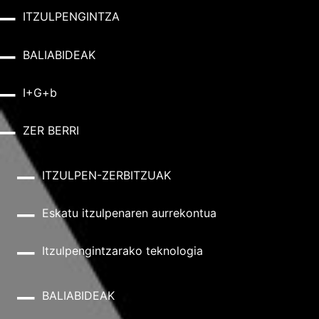
ITZULPENGINTZA
BALIABIDEAK
I+G+b
ZER BERRI
ITZULPEN-ZERBITZUAK
Eskatu itzulpenaren aurrekontua
Itzulpengintzarako teknologia
BALIABIDEAK