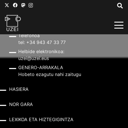
HARREMANETARAKO
Helbidea
Aldapeta kalea, 20 – 20009 Donostia
Telefonoa
tel: +34 943 47 33 77
Helbide elektronikoa:
uzei@uzei.eus
GENERO-ARRAKALA
Hobeto ezagutu nahi zaitugu
HASIERA
NOR GARA
LEXIKOA ETA HIZTEGIGINTZA