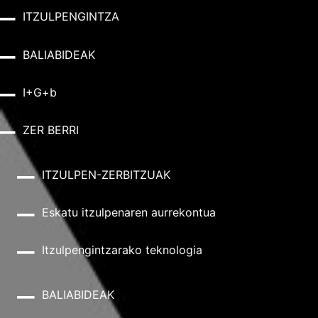
ITZULPENGINTZA
BALIABIDEAK
I+G+b
ZER BERRI
ITZULPEN-ZERBITZUAK
Eskatu itzulpenaren aurrekontua
Itzulpengintzarako teknologia
BALIABIDEAK