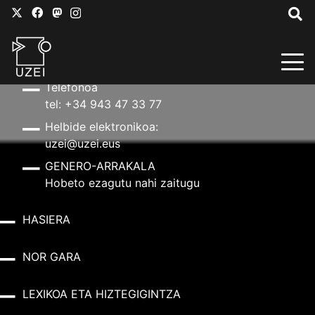
HARREMANETARAKO
Helbidea
Aldapeta kalea, 20 – 20009 Donostia
Telefonoa
tel: +34 943 47 33 77
Helbide elektronikoa:
uzei@uzei.eus
GENERO-ARRAKALA
Hobeto ezagutu nahi zaitugu
HASIERA
NOR GARA
LEXIKOA ETA HIZTEGIGINTZA