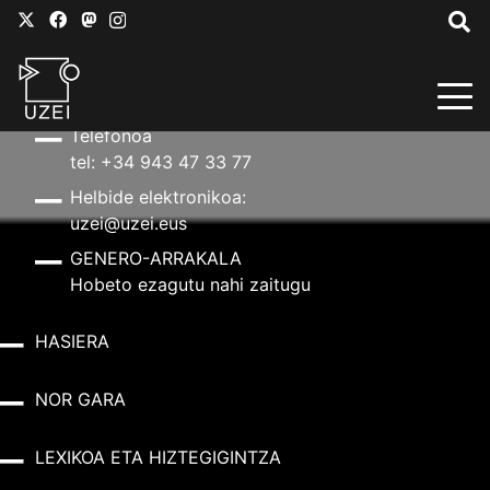
HARREMANETARAKO
Helbidea
Aldapeta kalea, 20 – 20009 Donostia
Telefonoa
tel: +34 943 47 33 77
Helbide elektronikoa:
uzei@uzei.eus
GENERO-ARRAKALA
Hobeto ezagutu nahi zaitugu
HASIERA
NOR GARA
LEXIKOA ETA HIZTEGIGINTZA