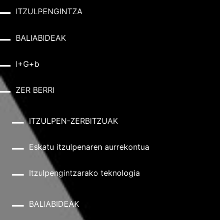
ITZULPENGINTZA
BALIABIDEAK
I+G+b
ZER BERRI
ITZULPEN-ZERBITZUAK
Eskatu itzulpenaren aurrekontua
Itzulpengintzarako teknologia
BALIABIDEAK