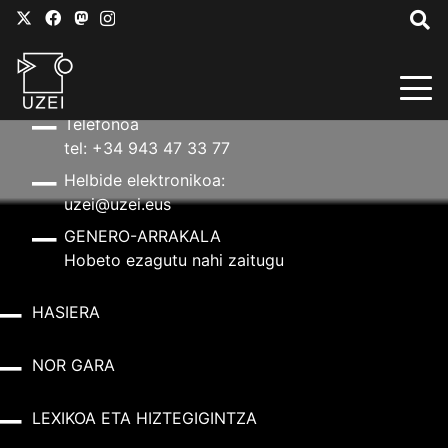
HARREMANETARAKO
Helbidea
Aldapeta kalea, 20 – 20009 Donostia
Telefonoa
tel: +34 943 47 33 77
Helbide elektronikoa:
uzei@uzei.eus
GENERO-ARRAKALA
Hobeto ezagutu nahi zaitugu
HASIERA
NOR GARA
LEXIKOA ETA HIZTEGIGINTZA