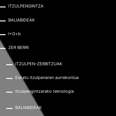
ITZULPENGINTZA
BALIABIDEAK
I+G+b
ZER BERRI
ITZULPEN-ZERBITZUAK
Eskatu itzulpenaren aurrekontua
Itzulpengintzarako teknologia
BALIABIDEAK