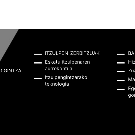
ITZULPEN-ZERBITZUAK
BA
Eskatu itzulpenaren
Hi
aurrekontua
GIGINTZA
Zu
Itzulpengintzarako
Ma
teknologia
Eg
go