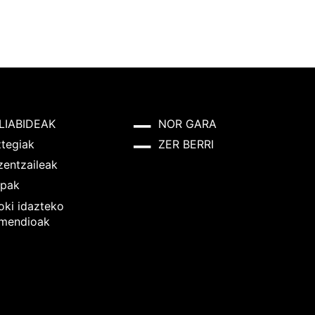
LIABIDEAK
NOR GARA
ztegiak
ZER BERRI
zentzaileak
pak
oki idazteko
mendioak