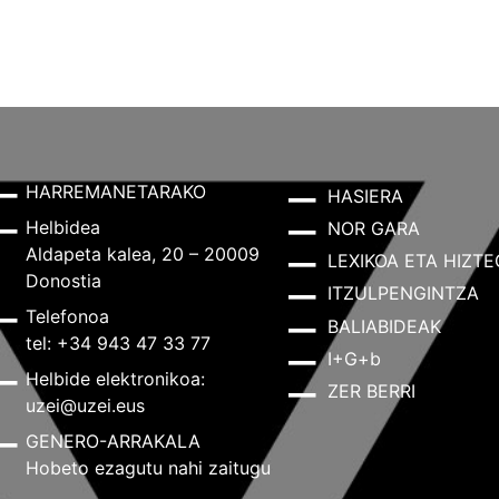
HARREMANETARAKO
HASIERA
Helbidea
NOR GARA
Aldapeta kalea, 20 – 20009
LEXIKOA ETA HIZTE
Donostia
ITZULPENGINTZA
Telefonoa
BALIABIDEAK
tel: +34 943 47 33 77
I+G+b
Helbide elektronikoa:
ZER BERRI
uzei@uzei.eus
GENERO-ARRAKALA
Hobeto ezagutu nahi zaitugu