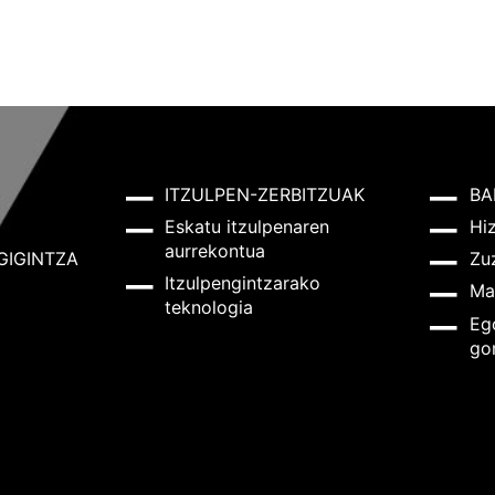
ITZULPEN-ZERBITZUAK
BA
Eskatu itzulpenaren
Hi
aurrekontua
GIGINTZA
Zu
Itzulpengintzarako
Ma
teknologia
Eg
go