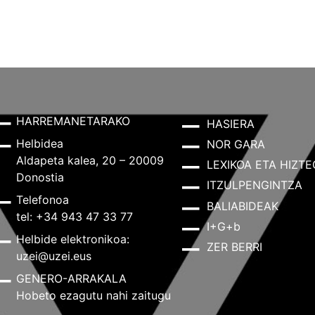
HARREMANETARAKO
HASIERA
Helbidea
NOR GARA
Aldapeta kalea, 20 – 20009
LEXIKOA ETA HIZTE
Donostia
ITZULPENGINTZA
Telefonoa
BALIABIDEAK
tel: +34 943 47 33 77
I+G+b
Helbide elektronikoa:
ZER BERRI
uzei@uzei.eus
GENERO-ARRAKALA
Hobeto ezagutu nahi zaitugu