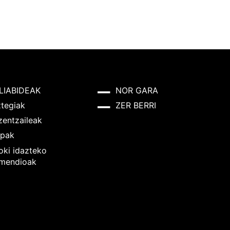
LIABIDEAK
NOR GARA
ztegiak
ZER BERRI
zentzaileak
pak
oki idazteko
mendioak