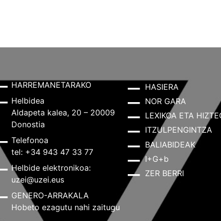
HARREMANETARAKO
HASIERA
Helbidea
NOR GARA
Aldapeta kalea, 20 – 20009
LEXIKOA ETA HIZTE
Donostia
ITZULPENGINTZA
Telefonoa
BALIABIDEAK
tel: +34 943 47 33 77
I+G+b
Helbide elektronikoa:
ZER BERRI
uzei@uzei.eus
GENERO-ARRAKALA
Hobeto ezagutu nahi zaitugu