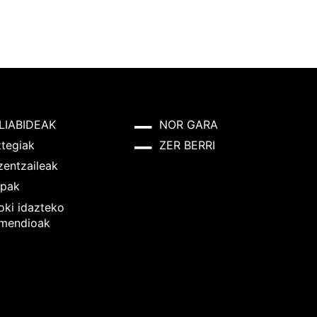
LIABIDEAK
NOR GARA
ztegiak
ZER BERRI
zentzaileak
pak
oki idazteko
mendioak