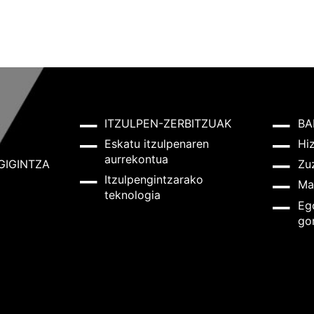
ITZULPEN-ZERBITZUAK
BA
Eskatu itzulpenaren
Hi
aurrekontua
GIGINTZA
Zu
Itzulpengintzarako
Ma
teknologia
Eg
go