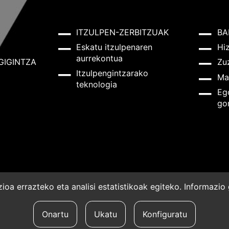
ITZULPEN-ZERBITZUAK
BA
Eskatu itzulpenaren
Hi
aurrekontua
GIGINTZA
Zu
Itzulpengintzarako
Ma
teknologia
Eg
go
oa errazteko eta analisi estatistikoak egiteko. Informazi
a
Onartu
Ukatu
Konfiguratu