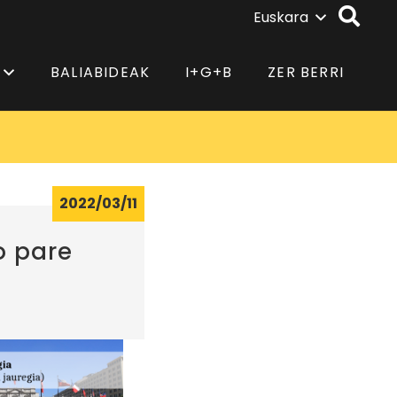
Euskara
BALIABIDEAK
I+G+B
ZER BERRI
2022/03/11
o pare