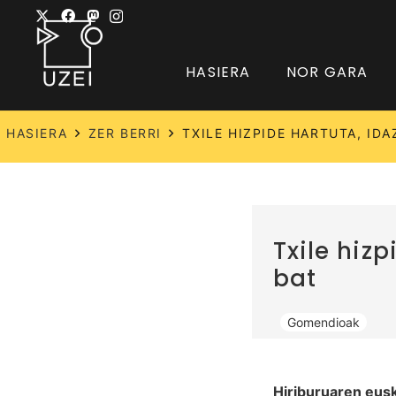
HASIERA
NOR GARA
HASIERA
ZER BERRI
TXILE HIZPIDE HARTUTA, ID
Txile hiz
bat
Gomendioak
Hiriburuaren eusk