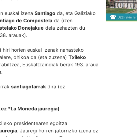
en euskal izena
Santiago
da, eta Galiziako
ntiago de Compostela
da (izen
telako Donejakue
dela zehazten du
38. arauak).
 hiri horien euskal izenak nahasteko
alere, ohikoa da (eta zuzena)
Txileko
abiltzea, Euskaltzaindiak berak
193. araua
a.
arrak
santiagotarrak
dira (ez
(ez *La Moneda jauregia)
ileko presidentearen egoitza
auregia
. Jauregi horren jatorrizko izena ez