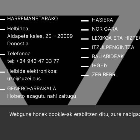
HARREMANETARAKO
HASIERA
Helbidea
NOR GARA
Aldapeta kalea, 20 – 20009
LEXIKOA ETA HIZTE
Donostia
ITZULPENGINTZA
Telefonoa
BALIABIDEAK
tel: +34 943 47 33 77
I+G+b
Helbide elektronikoa:
ZER BERRI
uzei@uzei.eus
GENERO-ARRAKALA
Hobeto ezagutu nahi zaitugu
Webgune honek cookie-ak erabiltzen ditu, zure nabigazi
Lege-oharra
Pribatutasun-politika
Cookie-politik