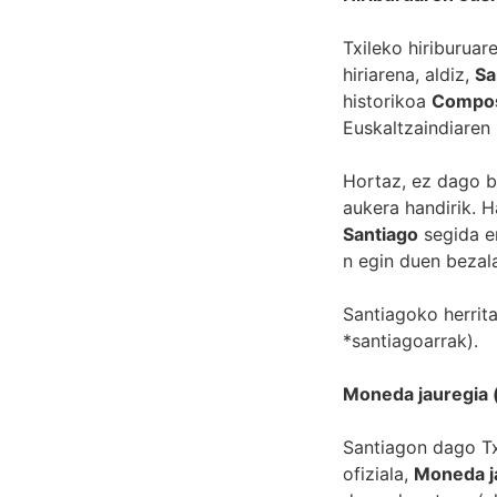
Txileko hiriburuar
hiriarena, aldiz,
Sa
historikoa
Compos
Euskaltzaindiaren 
Hortaz, ez dago bi
aukera handirik. H
Santiago
segida er
n egin duen bezal
Santiagoko herrit
*santiagoarrak).
Moneda jauregia 
Santiagon dago Tx
ofiziala,
Moneda j