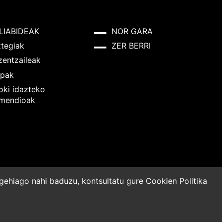
LIABIDEAK
NOR GARA
ztegiak
ZER BERRI
zentzaileak
pak
oki idazteko
mendioak
o gehiago nahi baduzu, kontsultatu gure
Cookien Politika