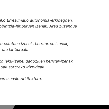
ako Erresumako autonomia-erkidegoen,
obintzia-hiriburuen izenak. Arau zuzendua
 estatuen izenak, herritarren izenak,
k eta hiriburuak
.
o leku‐izenei dagozkien herritar‐izenak
iboak sortzeko irizpideak.
nen izenak. Arkitektura
.