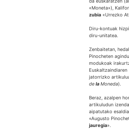
da euskaratzen (al
«Moneta»), Kalifo
zubia
«Urrezko Ate
Diru-kontuak hizp
diru-unitatea.
Zenbaitetan, heda
Pinocheten agind
modukoak irakurtz
Euskaltzaindiaren
jatorrizko artikul
de
la
Moneda
).
Beraz, azalpen hor
artikuludun izend
aipatutako esaldia
«Augusto Pinoche
jauregia
».