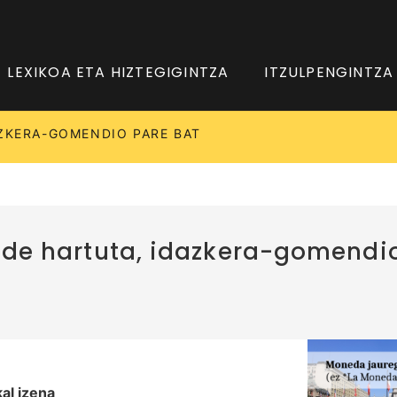
LEXIKOA ETA HIZTEGIGINTZA
ITZULPENGINTZA
AZKERA-GOMENDIO PARE BAT
pide hartuta, idazkera-gomendi
al izena