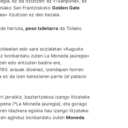
egia, ez da itzultzen: ez «Txanpona», ez
rniako San Frantziskoko
Golden Gate
a» itzultzen ez den bezala.
ide hartuta,
peso txiletarra
da Txileko
bideetan edo sare sozialetan «Augusto
uz bonbardatu zuten La Moneda jauregia»
en edo entzuten badira ere,
 193. arauak dioenez, izendapen horren
ua ez da izen bereziaren parte (
el palacio
ri jarraikiz, baztertzekoa izango litzateke
apena (*La Moneda jauregia), eta gorago
ren idazkera egokia hau izango litzateke:
ten aginduz bonbardatu zuten
Moneda