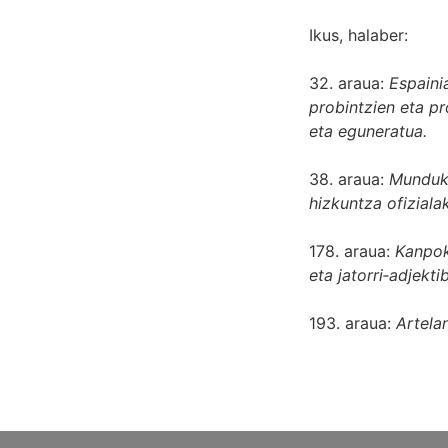
Ikus, halaber:
32. araua:
Espaini
probintzien eta pr
eta eguneratua
.
38. araua:
Munduko
hizkuntza ofiziala
178. araua:
Kanpok
eta jatorri‐adjekt
193. araua:
Artela